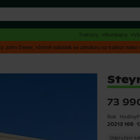
Traktory
Kombajny
Vš
ídky John Deere, včetně nabídek se zárukou na traktor neb
Steyr
73 99
Rok
Hodiny
P
2021
3 166
1
Odpružení ka