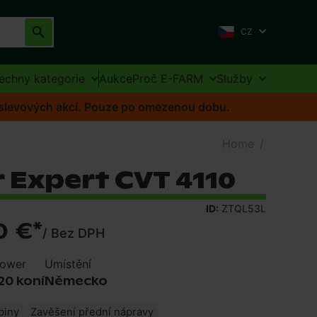
CZ
echny kategorie
Aukce
Proč E-FARM
Služby
o slevových akcí. Pouze po omezenou dobu.
Home
/
 Expert CVT 4110
ID:
ZTQL53L
0 €
*
/
Bez DPH
ower
Umístění
20 koní
Německo
biny
Zavěšení přední nápravy