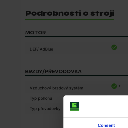
Podrobnosti o stroji
MOTOR
DEF/ AdBlue
BRZDY/PŘEVODOVKA
*
Vzduchový brzdový systém
Typ pohonu
POHON 
Typ převodovky
Bezstup
Consent