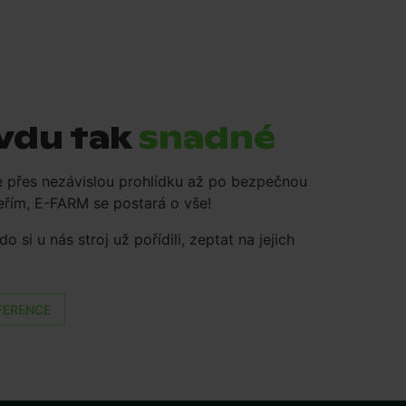
avdu tak
snadné
e přes nezávislou prohlídku až po bezpečnou
eřím, E-FARM se postará o vše!
 si u nás stroj už pořídili, zeptat na jejich
FERENCE