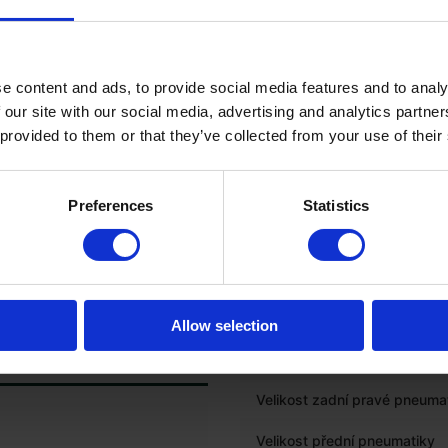
PNEUMATIKY
Hloubka dezénu levé přední
e content and ads, to provide social media features and to analy
pneumatiky (%)
 our site with our social media, advertising and analytics partn
Velikost levé přední pneumat
 provided to them or that they’ve collected from your use of their
Hloubka dezénu pravé předn
pneumatiky (%)
Preferences
Statistics
Velikost pravé přední pneum
Hloubka dezénu levé zadní
pneumatiky (%)
Velikost zadní levé pneumati
Allow selection
Hloubka dezénu pravé zadní
pneumatiky (%)
Velikost zadní pravé pneuma
Velikost přední pneumatiky