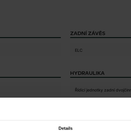
ZADNÍ ZÁVĚS
ELC
HYDRAULIKA
Řídicí jednotky zadní dvojčin
4WD
Počet řídicích jednotek dvoj
ňový
Připojení ISOBUS
Details