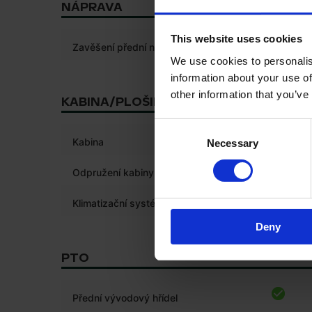
NÁPRAVA
This website uses cookies
Zavěšení přední nápravy
We use cookies to personalis
information about your use of
other information that you’ve
KABINA/PLOŠINA
Consent
*
Kabina
Necessary
Selection
*
Odpružení kabiny
Klimatizační systém
Deny
PTO
Přední vývodový hřídel