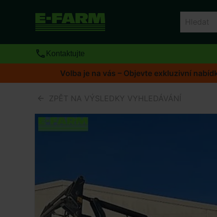
Kontaktujte
Volba je na vás – Objevte exkluzivní nab
ZPĚT NA VÝSLEDKY VYHLEDÁVÁNÍ