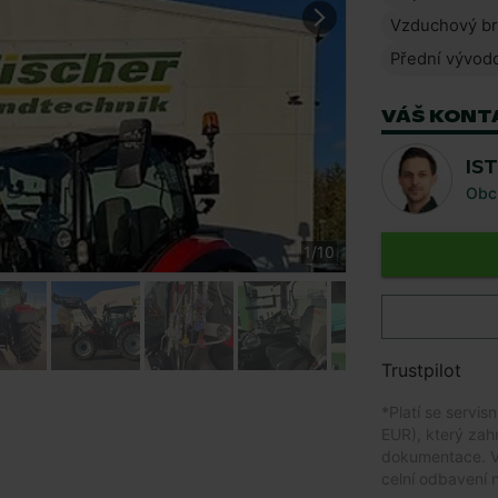
Vzduchový br
Přední vývodo
VÁŠ KONT
IS
Obc
1
/
10
Trustpilot
*
Platí se servis
EUR), který zah
dokumentace. V 
celní odbavení 