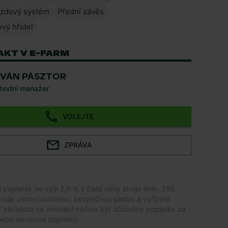
zdový systém
Přední závěs
vý hřídel
AKT V E-FARM
TVÁN PÁSZTOR
hodní manažer
VOLEJTE
ZPRÁVA
ní poplatek ve výši 2,0 % z čisté ceny stroje (min. 395
rnuje osobní asistenci, bezpečnou platbu a vyřízení
závislosti na umístění mohou být účtovány poplatky za
nebo devizové poplatky.