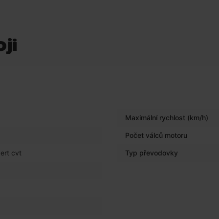
ji
Maximální rychlost (km/h)
Počet válců motoru
ert cvt
Typ převodovky