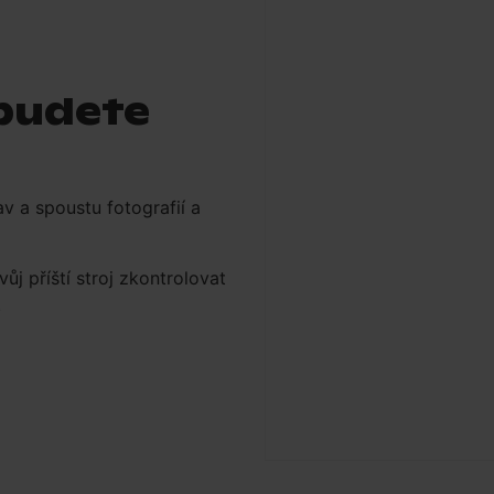
 budete
av a spoustu fotografií a
ůj příští stroj zkontrolovat
.