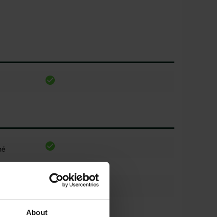
né
činných
4
*
About