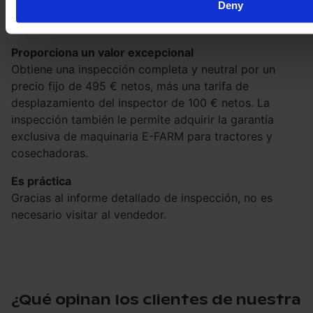
Deny
La inspección independiente por parte de terceros
asegura que no haya defectos ocultos.
Proporciona un valor excepcional
Obtiene una inspección completa y neutral por un
precio fijo de 495 € netos, más una tarifa de
desplazamiento del inspector de 100 € netos. La
inspección también le permite adquirir la garantía
exclusiva de maquinaria E-FARM para tractores y
cosechadoras.
Es práctica
Gracias al informe detallado de inspección, no es
necesario visitar al vendedor.
¿Qué opinan los clientes de nuestra