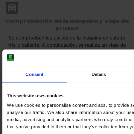
Comprobación de la máquina y viaje de
prueba
Se comprueban las partes de la máquina en estado
frío y caliente. A continuación, se realiza un viaje de
prueba.
Consent
Details
Fotos, vídeos e informe
Se realiza gran cantidad de fotos y vídeos de la
This website uses cookies
máquina y se prepara un informe detallado que se le
We use cookies to personalise content and ads, to provide s
entregará a usted.
analyse our traffic. We also share information about your use 
media, advertising and analytics partners who may combine it
that you’ve provided to them or that they’ve collected from yo