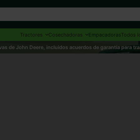
Tractores
Cosechadoras
Empacadoras
Todos l
vas de John Deere, incluidos acuerdos de garantía para tr