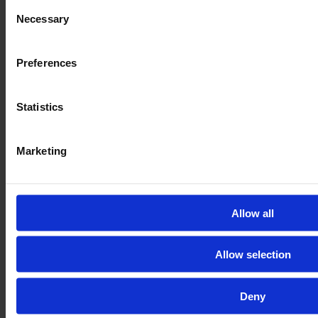
Consent
Necessary
Selection
Preferences
Statistics
Marketing
Rien de plus simple
E-FARM vous accompagne, de la sélection d’une
Allow all
machine adaptée à vos besoins à la livraison sur le
pas de votre porte en passant par une inspection
indépendante ! Pourquoi ne pas demander leur avis
Allow selection
aux clients ayant acheté leur machine par notre
intermédiaire ?
Deny