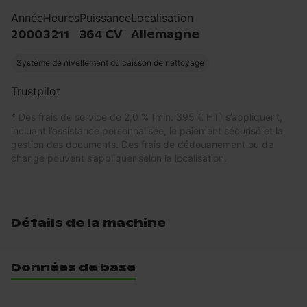
Année
Heures
Puissance
Localisation
2000
3 211
364 CV
Allemagne
Système de nivellement du caisson de nettoyage
Trustpilot
* Des frais de service de 2,0 % (min. 395 € HT) s’appliquent,
incluant l’assistance personnalisée, le paiement sécurisé et la
gestion des documents. Des frais de dédouanement ou de
change peuvent s’appliquer selon la localisation.
Détails de la machine
Données de base