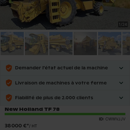
1
/
24
Demander l'état actuel de la machine
Livraison de machines à votre ferme
Fiabilité de plus de 2.000 clients
New Holland TF 78
ID:
CWWVJJV
38 000 €
*
/
HT