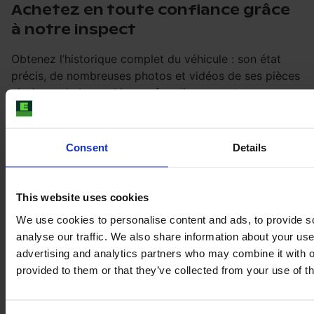
Achetez en toute confiance grâce
à notre inspect
Obtenez l’historique complet du véhicule : son état
précis, de nombreuses photos et vidéos de ses pièces
ainsi que de la machine en fonctionnement.
Réservez l’inspection E-FARM pour qu’un expert
DEKRA indépendant contrôle intégralement votre
Consent
Details
future machine chez le concessionnaire.
EN SAVOIR PLUS SUR NOTRE INSPECTION
This website uses cookies
We use cookies to personalise content and ads, to provide s
analyse our traffic. We also share information about your use 
advertising and analytics partners who may combine it with o
provided to them or that they’ve collected from your use of th