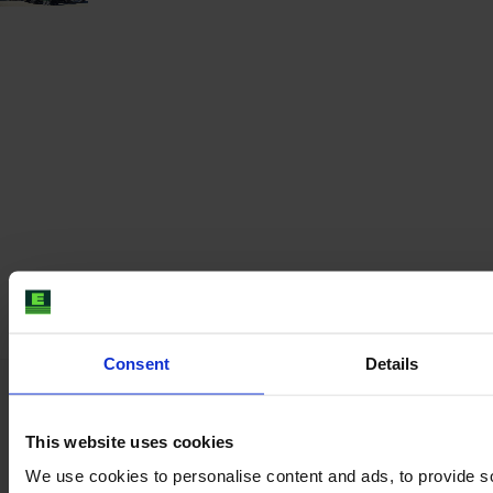
Consent
Details
Achetez en toute confiance grâce
This website uses cookies
à notre inspect
We use cookies to personalise content and ads, to provide s