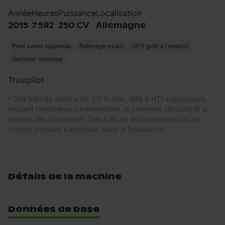
Année
Heures
Puissance
Localisation
2015
7 592
250 CV
Allemagne
Pont avant suspendu
Relevage avant
GPS (prêt à l'emploi)
Variation continue
Trustpilot
* Des frais de service de 2,0 % (min. 395 € HT) s’appliquent,
incluant l’assistance personnalisée, le paiement sécurisé et la
gestion des documents. Des frais de dédouanement ou de
change peuvent s’appliquer selon la localisation.
Détails de la machine
Données de base