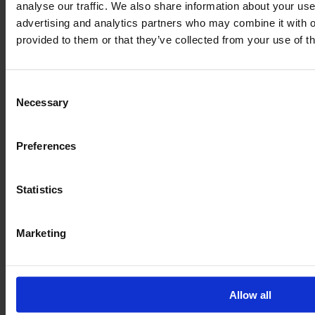
analyse our traffic. We also share information about your use 
Obtenez l’historique complet du véhicule : son état
advertising and analytics partners who may combine it with o
précis, de nombreuses photos et vidéos de ses pièces
provided to them or that they’ve collected from your use of th
ainsi que de la machine en fonctionnement.
Réservez l’inspection E-FARM pour qu’un expert
Consent
DEKRA indépendant contrôle intégralement votre
Necessary
Selection
future machine chez le concessionnaire.
Preferences
EN SAVOIR PLUS SUR NOTRE INSPECTION
Statistics
Marketing
Allow all