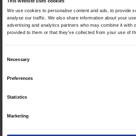
This website uses cookies
We use cookies to personalise content and ads, to provide s
analyse our traffic. We also share information about your use 
advertising and analytics partners who may combine it with o
provided to them or that they’ve collected from your use of th
Achetez en toute confiance grâce
à notre inspect
Consent
Necessary
Obtenez l’historique complet du véhicule : son état
Selection
précis, de nombreuses photos et vidéos de ses pièces
ainsi que de la machine en fonctionnement.
Preferences
Réservez l’inspection E-FARM pour qu’un expert
DEKRA indépendant contrôle intégralement votre
Statistics
future machine chez le concessionnaire.
Marketing
EN SAVOIR PLUS SUR NOTRE INSPECTION