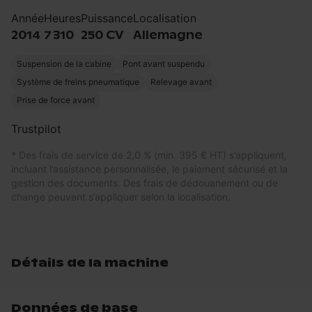
Année
Heures
Puissance
Localisation
2014
7 310
250 CV
Allemagne
Suspension de la cabine
Pont avant suspendu
Système de freins pneumatique
Relevage avant
Prise de force avant
Trustpilot
* Des frais de service de 2,0 % (min. 395 € HT) s’appliquent,
incluant l’assistance personnalisée, le paiement sécurisé et la
gestion des documents. Des frais de dédouanement ou de
change peuvent s’appliquer selon la localisation.
Détails de la machine
Données de base