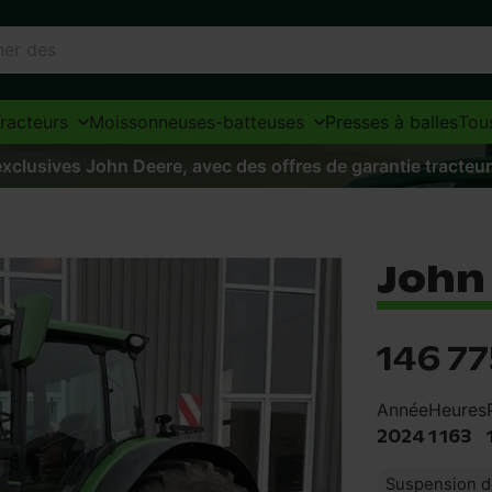
racteurs
Moissonneuses-batteuses
Presses à balles
Tou
xclusives John Deere, avec des offres de garantie tracteur
John 
146 77
Année
Heures
2024
1 163
Suspension de