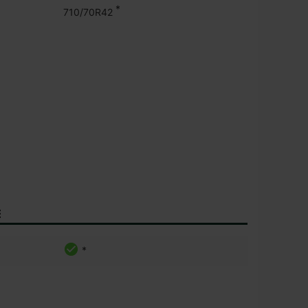
*
710/70R42
E
*