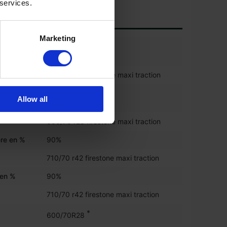
 services.
Marketing
pneu
90%
600/70 r28 firestone maxi traction
a roue
90%
Allow all
600/70 r28 firestone maxi traction
ère en %
90%
710/70 r42 firestone maxi traction
 en %
90%
710/70 r42 firestone maxi traction
*
600/70R28