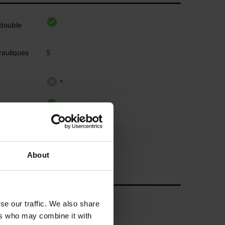
 double
rauliques
5
*
aulique à
About
RONIQUES
se our traffic. We also share
ichage
ers who may combine it with