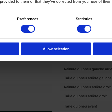
 provided to them or that they’ve collected from your use of their
que
PNEUS
Preferences
Statistics
Profondeur des rainures du 
avant gauche en %
Taille du pneu avant gauche
Profondeur des rainures de l
ique
Allow selection
avant droite en %
Taille du pneu avant droit
Rainure du pneu gauche arri
Taille du pneu arrière gauche
Rainure du pneu arrière droit
Taille du pneu arrière droit
Taille du pneu avant