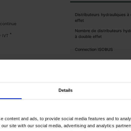
Distributeurs hydrauliques à
effet
 continue
Nombre de distributeurs hyd
*
 IVT
à double effet
Connection ISOBUS
Load Sensing ou Circuit hydr
appel de charge
Power beyond
Details
COMPOSANTES ÉLECT
e content and ads, to provide social media features and to analy
Ordinateur de bord avec aff
 our site with our social media, advertising and analytics partn