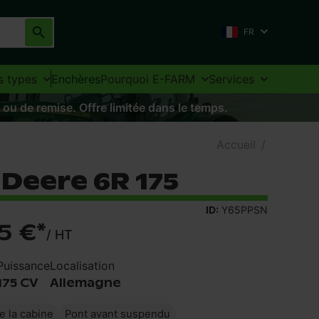
FR
s types
Enchères
Pourquoi E-FARM
Services
 ou de remise. Offre limitée dans le temps.
Accueil
/
Deere 6R 175
ID:
Y65PPSN
5 €
*
/
HT
Puissance
Localisation
175 CV
Allemagne
 la cabine
Pont avant suspendu