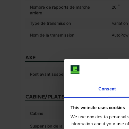
*
Nombre de rapports de marche
20
arrière
Type de transmission
Variation
Nom de la transmission
AutoPowr
AXE
Pont avant suspendu
Consent
CABINE/PLATE-FORME
This website uses cookies
*
Cabine
We use cookies to personalis
information about your use of
Suspension de la cabine