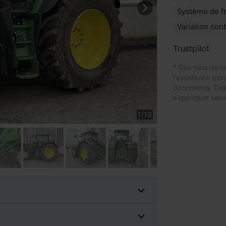
Système de f
Variation con
Trustpilot
* Des frais de s
l’assistance per
documents. Des
s’appliquer selon
1
/
19