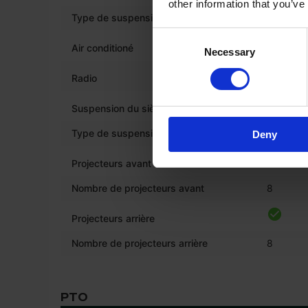
other information that you’ve
Type de suspension de la cabine
Hydrauli
Consent
Air conditioné
Necessary
Selection
Radio
*
Suspension du siège
Type de suspension du siège
Pneumat
Deny
Projecteurs avant
Nombre de projecteurs avant
8
Projecteurs arrière
Nombre de projecteurs arrière
8
PTO