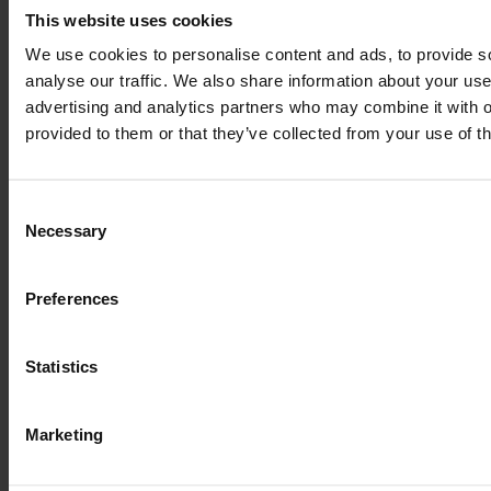
This website uses cookies
We use cookies to personalise content and ads, to provide s
analyse our traffic. We also share information about your use 
advertising and analytics partners who may combine it with o
provided to them or that they’ve collected from your use of th
Consent
Necessary
Selection
Preferences
Statistics
Les services commerciaux de E-FARM sont déjà
utilisés par Agri Pro, Baehrel Agri et plus de 1 100
autres concessionnaires partenaires en France, en
Marketing
Allemagne et ailleurs.