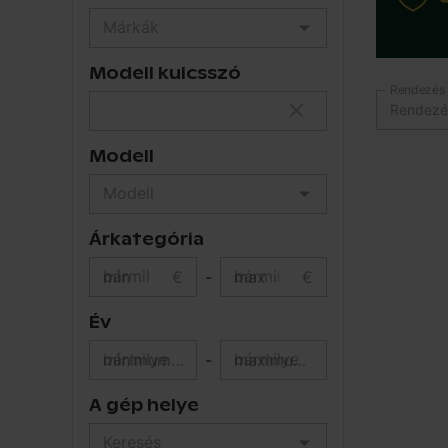
Modell kulcsszó
Rendezés
Rendezé
Modell
Árkategória
min
€
-
max
€
Év
minimum év
-
maximum év
A gép helye