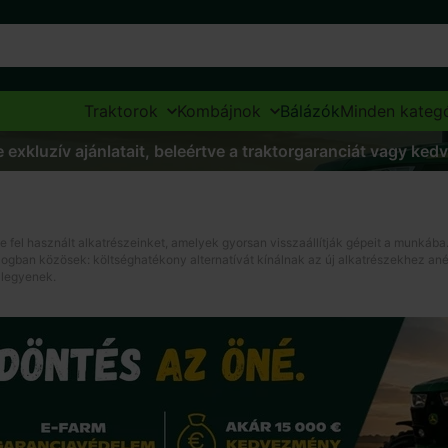
Traktorok
Kombájnok
Bálázók
Minden kategó
 exkluzív ajánlatait, beleértve a traktorgaranciát vagy ked
el használt alkatrészeinket, amelyek gyorsan visszaállítják gépeit a munkáb
dologban közösek: költséghatékony alternatívát kínálnak az új alkatrészekhez a
 legyenek.