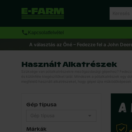
Kapcsolatfelvétel
A választás az Öné – Fedezze fel a John Deere
Használt Alkatrészek
Szüksége van pótalkatrészekre mezőgazdasági gépeihez? Fedezze f
és különféle kiegészítőket talál. Mindezek a pótalkatrészek egy 
megfelelő használt alkatrészeket, hogy gépei újra működőképesek
Gép típusa
Márkák