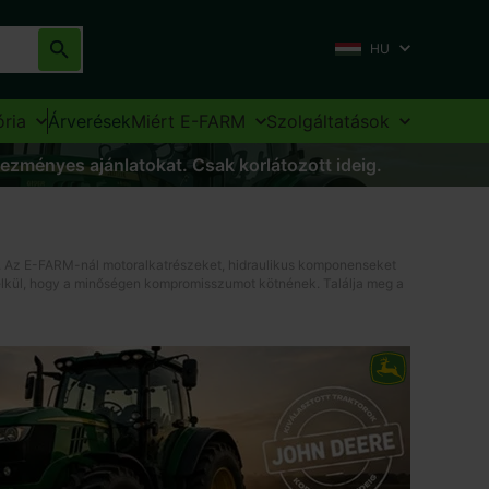
HU
ria
Árverések
Miért E-FARM
Szolgáltatások
vezményes ajánlatokat. Csak korlátozott ideig.
a. Az E-FARM-nál motoralkatrészeket, hidraulikus komponenseket
nélkül, hogy a minőségen kompromisszumot kötnének. Találja meg a