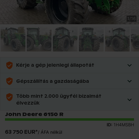
1
/
16
Kérje a gép jelenlegi állapotát
Gépszállítás a gazdaságába
Több mint 2.000 ügyfél bizalmát
élvezzük
John Deere 6150 R
ID:
1H4MSBH
63 750 EUR
*
/
ÁFA nélkül