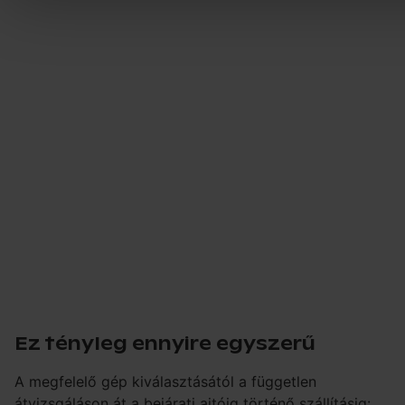
Ez tényleg ennyire egyszerű
A megfelelő gép kiválasztásától a független
átvizsgáláson át a bejárati ajtóig történő szállításig: