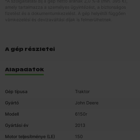
*
A szolgáltatási díj a gép nettó árának 2,0 %-a (min. 395 €),
amely tartalmazza a személyes ügyintézést, a biztonságos
fizetést és a dokumentumkezelést. A gép helyétől függően
vámkezelési és devizaváltási díjak is felmerülhetnek.
A gép részletei
Alapadatok
Gép típusa
Traktor
Gyártó
John Deere
Modell
6150r
Gyártási év
2013
Motor teljesítménye (LE)
150