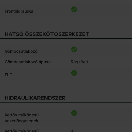
Fronthidraulika
HÁTSÓ ÖSSZEKÖTŐSZERKEZET
Gömbcsatlakozó
Gömbcsatlakozó típusa
Rögzített
ELC
HIDRAULIKARENDSZER
Kettős működésű
vezérlőegységek
Kettős működésű
4