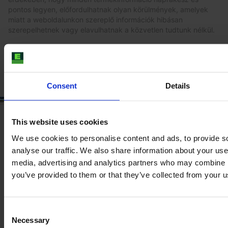
pontos legyen, előfordulhatnak olyan körülmények, amelyek
miatt a weboldalunkon szereplő információk hibásan
szerepelhetnek vagy elavulhatnak a közvetlen tudtunk nélkül.
A legfrissebb és legaktuálisabb információk megszerzéséhez
javasoljuk, hogy
vásároljon egy ellenőrzést
.
Consent
Details
This website uses cookies
We use cookies to personalise content and ads, to provide s
analyse our traffic. We also share information about your use 
media, advertising and analytics partners who may combine it
you’ve provided to them or that they’ve collected from your us
Consent
Necessary
Selection