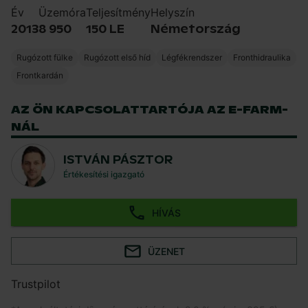
Év
Üzemóra
Teljesítmény
Helyszín
2013
8 950
150 LE
Németország
Rugózott fülke
Rugózott első híd
Légfékrendszer
Fronthidraulika
Frontkardán
AZ ÖN KAPCSOLATTARTÓJA AZ E-FARM-
NÁL
ISTVÁN PÁSZTOR
Értékesítési igazgató
HÍVÁS
ÜZENET
Trustpilot