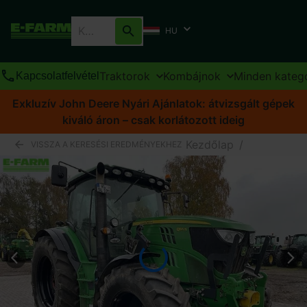
HU
Traktorok
Kombájnok
Minden kateg
Kapcsolatfelvétel
Exkluzív John Deere Nyári Ajánlatok: átvizsgált gépek
kiváló áron – csak korlátozott ideig
Kezdőlap
/
VISSZA A KERESÉSI EREDMÉNYEKHEZ