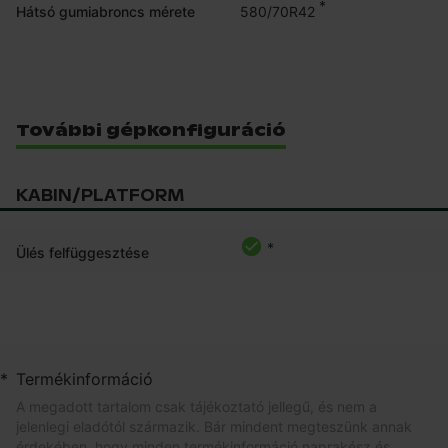
*
580/70R42
Hátsó gumiabroncs mérete
További gépkonfiguráció
KABIN/PLATFORM
*
Ülés felfüggesztése
*
Termékinformáció
A megadott tartalom csak tájékoztató jellegű, és nem a
jelenlegi eladótól származik. Bár mindent megteszünk annak
érdekében, hogy minden termékinformáció naprakész és