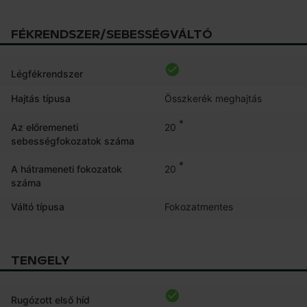
FÉKRENDSZER/SEBESSÉGVÁLTÓ
Légfékrendszer
Hajtás típusa
Összkerék meghajtás
*
20
Az előremeneti
sebességfokozatok száma
*
20
A hátrameneti fokozatok
száma
Váltó típusa
Fokozatmentes
TENGELY
Rugózott első híd