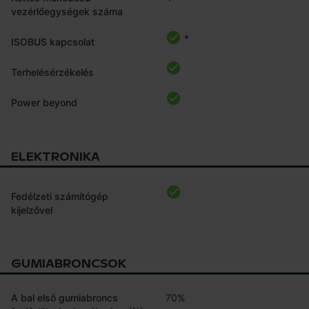
vezérlőegységek száma
*
ISOBUS kapcsolat
Terhelésérzékelés
Power beyond
ELEKTRONIKA
Fedélzeti számítógép
kijelzővel
GUMIABRONCSOK
A bal első gumiabroncs
70%