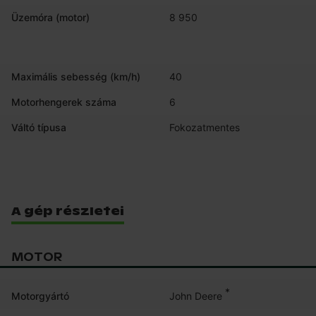
Üzemóra (motor)
8 950
Maximális sebesség (km/h)
40
Motorhengerek száma
6
Váltó típusa
Fokozatmentes
A gép részletei
MOTOR
*
John Deere
Motorgyártó