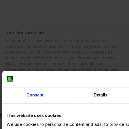
Termékinformáció
A megadott tartalom csak tájékoztató jellegű, és nem a
jelenlegi eladótól származik. Bár mindent megteszünk annak
érdekében, hogy minden termékinformáció naprakész és
pontos legyen, előfordulhatnak olyan körülmények, amelyek
miatt a weboldalunkon szereplő információk hibásan
szerepelhetnek vagy elavulhatnak a közvetlen tudtunk nélkül.
A legfrissebb és legaktuálisabb információk megszerzéséhez
javasoljuk, hogy
vásároljon egy ellenőrzést
.
Consent
Details
This website uses cookies
We use cookies to personalise content and ads, to provide s