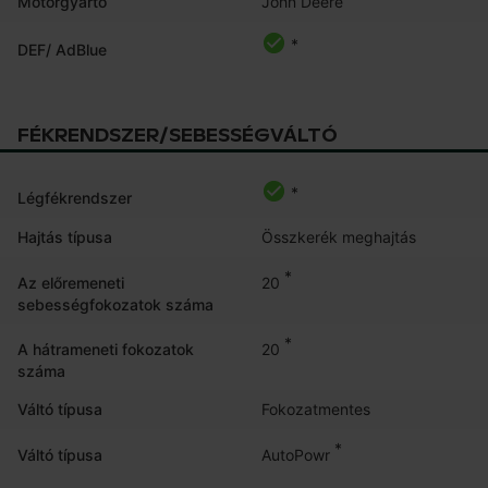
John Deere
Motorgyártó
*
DEF/ AdBlue
FÉKRENDSZER/SEBESSÉGVÁLTÓ
*
Légfékrendszer
Hajtás típusa
Összkerék meghajtás
*
20
Az előremeneti
sebességfokozatok száma
*
20
A hátrameneti fokozatok
száma
Váltó típusa
Fokozatmentes
*
AutoPowr
Váltó típusa