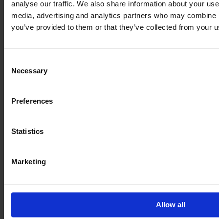
analyse our traffic. We also share information about your use 
media, advertising and analytics partners who may combine it
you’ve provided to them or that they’ve collected from your us
Consent
Necessary
Selection
Preferences
Statistics
Marketing
Átvizsgálásunknak hála 100%-os a
biztonság
Allow all
Kapja meg a teljes kártörténeti jelentést a jármű