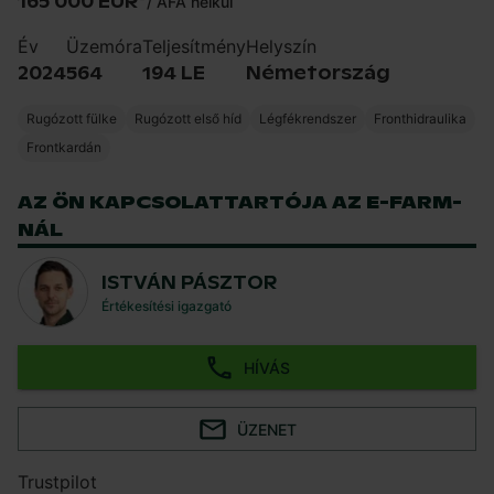
165 000 EUR
*
/
ÁFA nélkül
Év
Üzemóra
Teljesítmény
Helyszín
2024
564
194 LE
Németország
Rugózott fülke
Rugózott első híd
Légfékrendszer
Fronthidraulika
Frontkardán
AZ ÖN KAPCSOLATTARTÓJA AZ E-FARM-
NÁL
ISTVÁN PÁSZTOR
Értékesítési igazgató
HÍVÁS
ÜZENET
Trustpilot