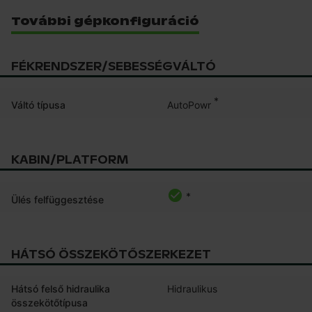
További gépkonfiguráció
FÉKRENDSZER/SEBESSÉGVÁLTÓ
*
AutoPowr
Váltó típusa
KABIN/PLATFORM
*
Ülés felfüggesztése
HÁTSÓ ÖSSZEKÖTŐSZERKEZET
Hátsó felső hidraulika
Hidraulikus
összekötőtípusa