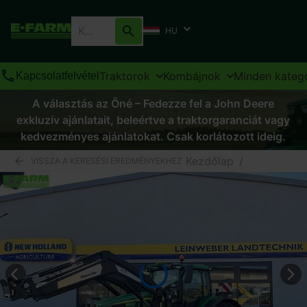
HU
Traktorok
Kombájnok
Minden kateg
Kapcsolatfelvétel
A választás az Öné – Fedezze fel a John Deere
exkluzív ajánlatait, beleértve a traktorgaranciát vagy
kedvezményes ajánlatokat. Csak korlátozott ideig.
Kezdőlap
/
VISSZA A KERESÉSI EREDMÉNYEKHEZ