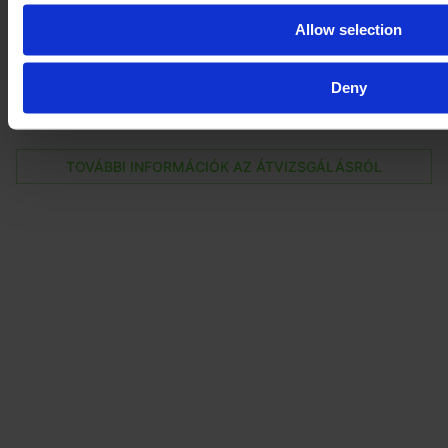
pontos állapotával és sok-sok képpel, videóval az
összes alkatrészről, működés közben is.
Allow selection
Foglaljon E-FARM-átvizsgálást, hogy új gépét egy
független DEKRA-szakértő vizsgálja át a kereskedő
Deny
telephelyén.
TOVÁBBI INFORMÁCIÓK AZ ÁTVIZSGÁLÁSRÓL