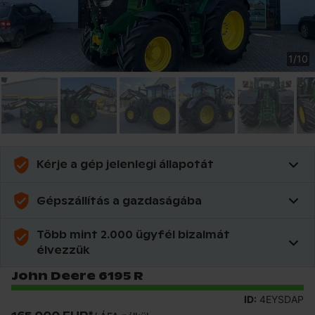
1
/
10
Kérje a gép jelenlegi állapotát
Gépszállítás a gazdaságába
Több mint 2.000 ügyfél bizalmát
élvezzük
John Deere 6195 R
ID:
4EYSDAP