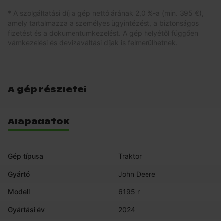
* A szolgáltatási díj a gép nettó árának 2,0 %-a (min. 395 €),
amely tartalmazza a személyes ügyintézést, a biztonságos
fizetést és a dokumentumkezelést. A gép helyétől függően
vámkezelési és devizaváltási díjak is felmerülhetnek.
A gép részletei
Alapadatok
Gép típusa
Traktor
Gyártó
John Deere
Modell
6195 r
Gyártási év
2024