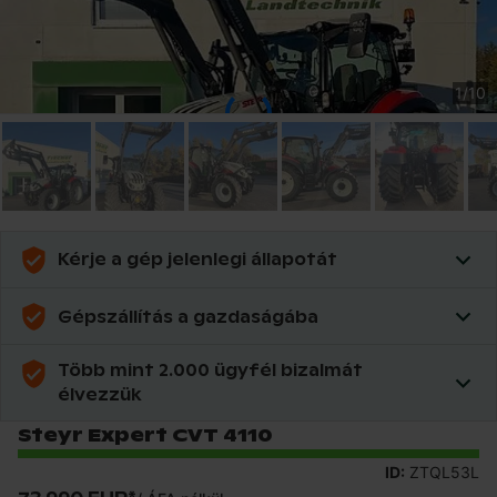
1
/
10
Kérje a gép jelenlegi állapotát
Gépszállítás a gazdaságába
Több mint 2.000 ügyfél bizalmát
élvezzük
Steyr Expert CVT 4110
ID:
ZTQL53L