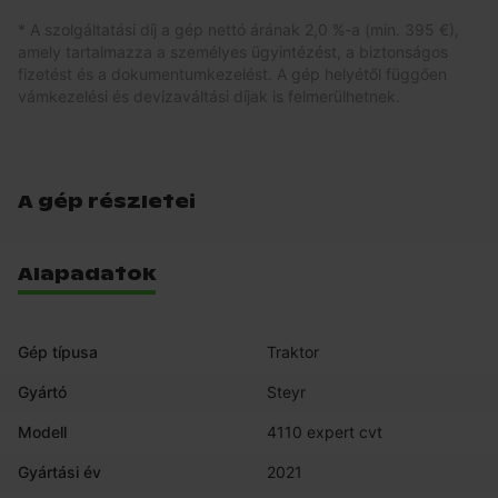
* A szolgáltatási díj a gép nettó árának 2,0 %-a (min. 395 €),
amely tartalmazza a személyes ügyintézést, a biztonságos
fizetést és a dokumentumkezelést. A gép helyétől függően
vámkezelési és devizaváltási díjak is felmerülhetnek.
A gép részletei
Alapadatok
Gép típusa
Traktor
Gyártó
Steyr
Modell
4110 expert cvt
Gyártási év
2021