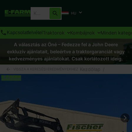
HU
Traktorok
Kombájnok
Minden kateg
Kapcsolatfelvétel
A választás az Öné – Fedezze fel a John Deere
exkluzív ajánlatait, beleértve a traktorgaranciát vagy
kedvezményes ajánlatokat. Csak korlátozott ideig.
Kezdőlap
/
VISSZA A KERESÉSI EREDMÉNYEKHEZ