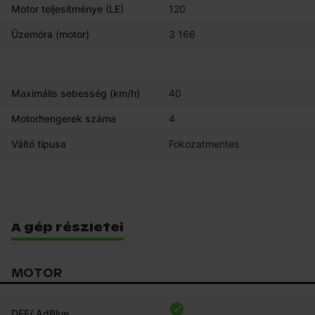
Motor teljesítménye (LE)
120
Üzemóra (motor)
3 166
Maximális sebesség (km/h)
40
Motorhengerek száma
4
Váltó típusa
Fokozatmentes
A gép részletei
MOTOR
DEF/ AdBlue