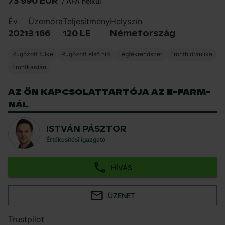
73 990 EUR
*
/
ÁFA nélkül
Év
Üzemóra
Teljesítmény
Helyszín
2021
3 166
120 LE
Németország
Rugózott fülke
Rugózott első híd
Légfékrendszer
Fronthidraulika
Frontkardán
AZ ÖN KAPCSOLATTARTÓJA AZ E-FARM-
NÁL
ISTVÁN PÁSZTOR
Értékesítési igazgató
HÍVÁS
ÜZENET
Trustpilot