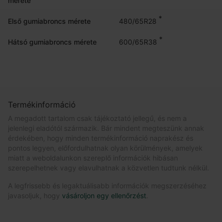
mérete
*
480/65R28
Első gumiabroncs mérete
*
600/65R38
Hátsó gumiabroncs mérete
Termékinformáció
A megadott tartalom csak tájékoztató jellegű, és nem a
jelenlegi eladótól származik. Bár mindent megteszünk annak
érdekében, hogy minden termékinformáció naprakész és
pontos legyen, előfordulhatnak olyan körülmények, amelyek
miatt a weboldalunkon szereplő információk hibásan
szerepelhetnek vagy elavulhatnak a közvetlen tudtunk nélkül.
A legfrissebb és legaktuálisabb információk megszerzéséhez
javasoljuk, hogy
vásároljon egy ellenőrzést
.