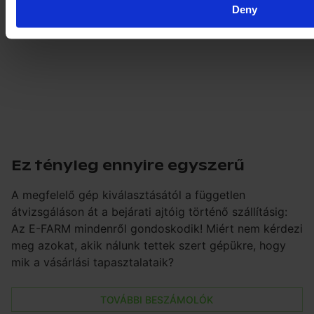
Deny
Ez tényleg ennyire egyszerű
A megfelelő gép kiválasztásától a független
átvizsgáláson át a bejárati ajtóig történő szállításig:
Az E-FARM mindenről gondoskodik! Miért nem kérdezi
meg azokat, akik nálunk tettek szert gépükre, hogy
mik a vásárlási tapasztalataik?
TOVÁBBI BESZÁMOLÓK