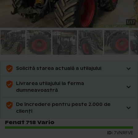
1
/
17
Solicită starea actuală a utilajului
Livrarea utilajului la ferma
dumneavoastră
De încredere pentru peste 2.000 de
clienți
Fendt 718 Vario
ID:
7VNRFVE