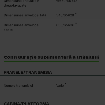
Dimensiune pneului din
vf650/65 r42
dreapta-spate
*
540/65R28
Dimensiunea anvelopei față
*
650/65R38
Dimensiunea anvelopei
spate
Configurație suplimentară a utilajului
FRANELE/TRANSMISIA
*
Vario
Numele transmisiei
CABINĂ/PLATFORMĂ