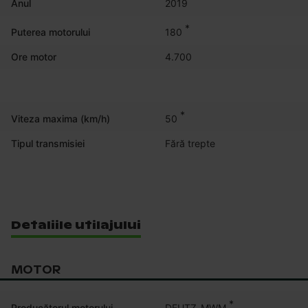
Anul
2019
*
180
Puterea motorului
Ore motor
4.700
*
50
Viteza maxima (km/h)
Tipul transmisiei
Fără trepte
Detaliile utilajului
MOTOR
*
DEUTZ_MWM
Producătorul motorului