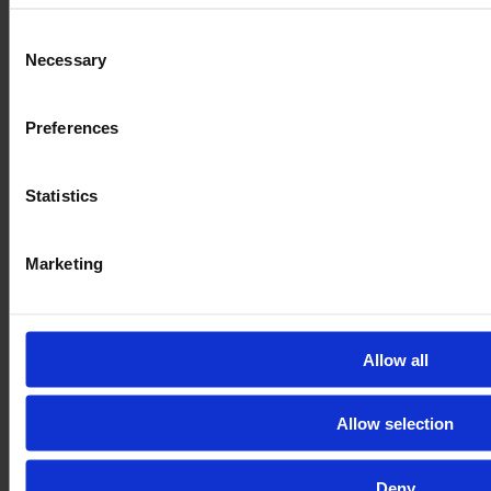
Obţineţi istoricul complet al vehiculului: starea exactă
Consent
şi o mulţime de fotografii şi clipuri video ale tuturor
Necessary
Selection
pieselor, inclusiv ale utilajului în acţiune.
Prin rezervarea inspecţiei E-FARM, următorul dvs. utilaj
Preferences
va fi verificat de către un expert DEKRA independent,
la sediul distribuitorului.
Statistics
AFLAȚI DESPRE INSPECŢIA NOASTRĂ
Marketing
Allow all
Allow selection
Deny