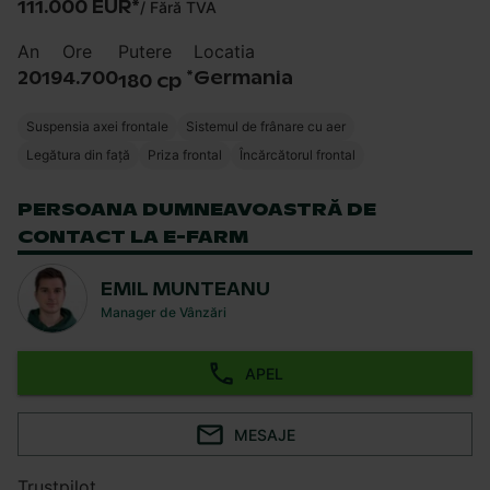
111.000 EUR
*
/
Fără TVA
An
Ore
Putere
Locatia
*
2019
4.700
Germania
180 cp
Suspensia axei frontale
Sistemul de frânare cu aer
Legătura din față
Priza frontal
Încărcătorul frontal
PERSOANA DUMNEAVOASTRĂ DE
CONTACT LA E-FARM
EMIL MUNTEANU
Manager de Vânzări
APEL
MESAJE
Trustpilot