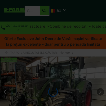
RO
Contacteaza-
Tractoare
Combine de recoltat
Toate ca
ne
Oferte Exclusive John Deere de Vară: mașini verificate
la prețuri excelente – doar pentru o perioadă limitată
Home
/
ÎNAPOI LA REZULTATELE CĂUTĂRII