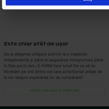
Este chiar atât de uşor
De la alegerea utilajului potrivit la o inspecţie
independentă şi până la asigurarea transportului până
în faţa porţii dvs.: E-FARM face totul! De ce să nu
întrebăm pe unii dintre cei care achiziţionat utilaje de
la noi despre experienţa lor de cumpărare?
VEDEŢI MAI MULTE MĂRTURII