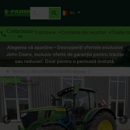
RO
Contacteaza-
Tractoare
Combine de recoltat
Toate ca
ne
Alegerea vă aparține – Descoperiți ofertele exclusive
John Deere, inclusiv oferte de garanție pentru tractor
sau reduceri. Doar pentru o perioadă limitată.
Home
/
ÎNAPOI LA REZULTATELE CĂUTĂRII