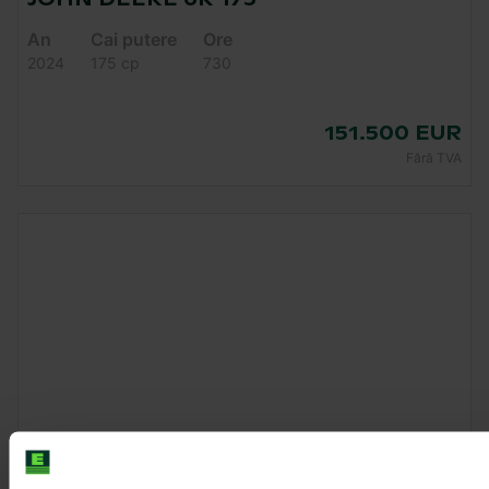
An
Cai putere
Ore
2024
175 cp
730
151.500 EUR
Fără TVA