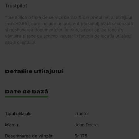
Trustpilot
* Se aplică o taxă de servicii de 2.0 % din prețul net al utilajului
(min. €395), care include un asistent personal, plată securizată
și gestionarea documentelor. În plus, se pot aplica taxe de
vămuire și taxe de schimb valutar în funcție de locația utilajului
sau a clientului.
Detaliile utilajului
Date de bază
Tipul utilajului
Tractor
Marca
John Deere
Desemnarea de vânzări
6r 175