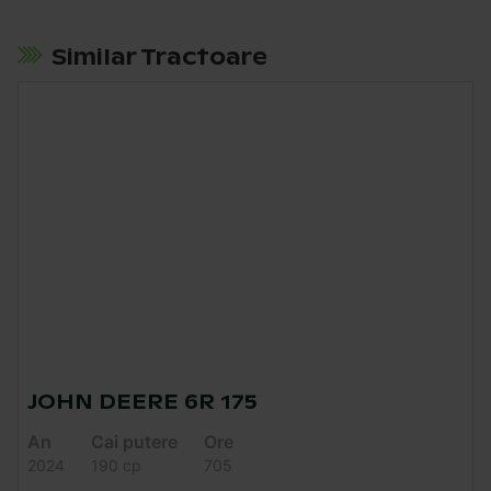
Similar Tractoare
JOHN DEERE 6R 175
An
Cai putere
Ore
2024
190 cp
705