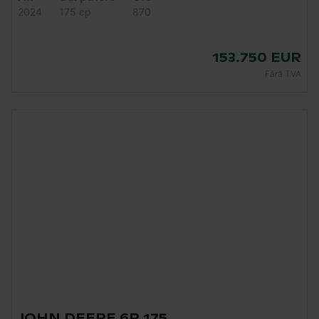
2024
175 cp
870
153.750 EUR
Fără TVA
JOHN DEERE 6R 175