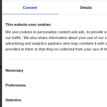
Consent
Details
JOHN DEERE 6R 175
An
Cai putere
Ore
2024
175 cp
880
This website uses cookies
We use cookies to personalise content and ads, to provide s
our traffic. We also share information about your use of our s
153.750 EUR
advertising and analytics partners who may combine it with o
Fără TVA
provided to them or that they’ve collected from your use of th
Consent
Necessary
Selection
Preferences
Statistics