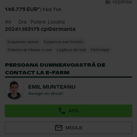
ID:
Y65PPSN
146.775 EUR
*
/
Fără TVA
An
Ore
Putere
Locatia
2024
1.163
175 cp
Germania
Suspensia cabinei
Suspensia axei frontale
Sistemul de frânare cu aer
Legătura din față
Fără trepte
PERSOANA DUMNEAVOASTRĂ DE
CONTACT LA E-FARM
EMIL MUNTEANU
Manager de Vânzări
APEL
MESAJE