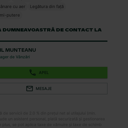
rânare cu aer
Legătura din față
mi-putere
 DUMNEAVOASTRĂ DE CONTACT LA
IL MUNTEANU
ager de Vânzări
APEL
MESAJE
 de servicii de 2.0 % din prețul net al utilajului (min.
ude un asistent personal, plată securizată și gestionarea
n plus, se pot aplica taxe de vămuire și taxe de schimb