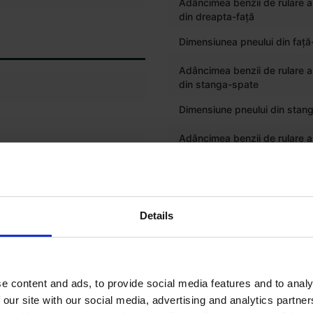
Adâncimea benzii de rulare a
din dreapta-față
Dimensiunea pneului din faț
Adâncimea benzii de rulare a
din stanga-spate
Dimensiune pneului din stan
Adâncimea benzii de rulare a
din dreapta-spate
ic
Dimensiune pneului din drea
Dimensiunea anvelopei față
Details
Dimensiunea anvelopei spat
e content and ads, to provide social media features and to analy
 our site with our social media, advertising and analytics partn