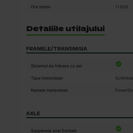
Ore motor
11.628
Detaliile utilajului
FRANELE/TRANSMISIA
Sistemul de frânare cu aer
Tipul transmisiei
Schimbar
Numele transmisiei
PowerShu
AXLE
Suspensia axei frontale