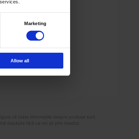
 services.
Marketing
Allow all
asigura că toate informațiile despre produse sunt
vină depășite fără ca noi să știm imediat.