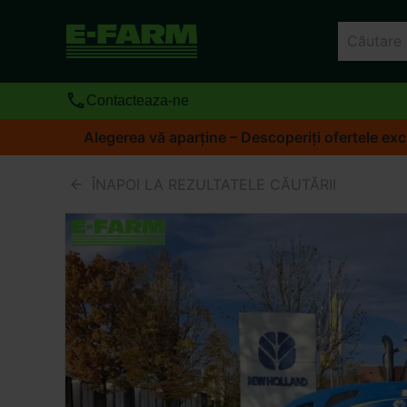
Contacteaza-ne
Alegerea vă aparține – Descoperiți ofertele exc
ÎNAPOI LA REZULTATELE CĂUTĂRII