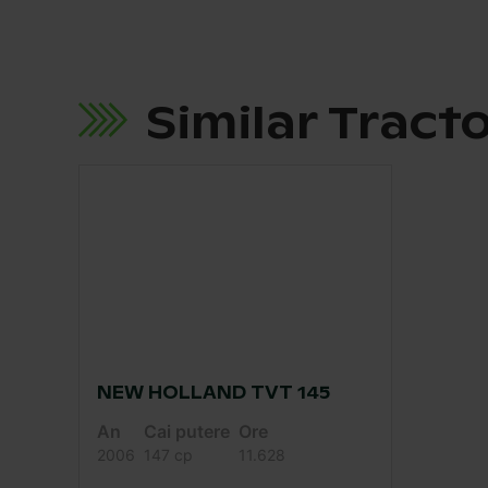
Similar Tract
NEW HOLLAND TVT 145
An
Cai putere
Ore
2006
147 cp
11.628