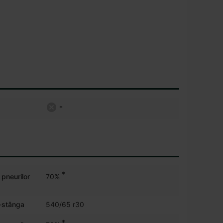
*
*
 pneurilor
70%
ă-stânga
540/65 r30
*