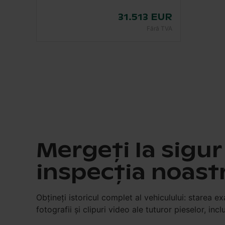
31.513 EUR
Fără TVA
Mergeţi la sigu
inspecţia noast
Obţineţi istoricul complet al vehiculului: starea e
fotografii şi clipuri video ale tuturor pieselor, inclu