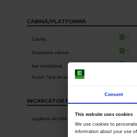
CABINĂ/PLATFORMĂ
*
Cabina
*
Suspensia cabinei
Aer conditionat
Scaun Tipul de suspensie
pneumat
Consent
INCARCATOR FRONTAL/BRATE
This website uses cookies
*
Legătura din față
We use cookies to personalis
information about your use of