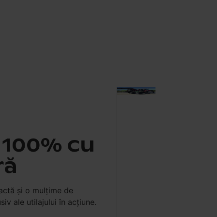
r 100% cu
ră
xactă şi o mulţime de
siv ale utilajului în acţiune.