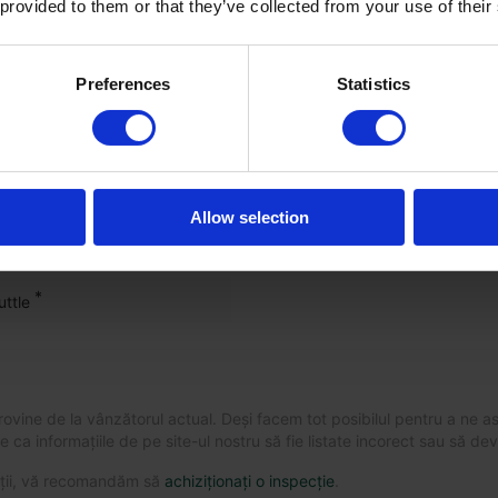
 provided to them or that they’ve collected from your use of their
Preferences
Statistics
ră a utilajului
Allow selection
*
ttle
provine de la vânzătorul actual. Deși facem tot posibilul pentru a ne 
 ca informațiile de pe site-ul nostru să fie listate incorect sau să de
mații, vă recomandăm să
achiziționați o inspecție
.