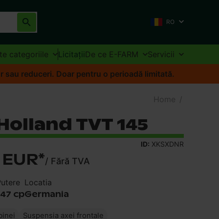
RO
te categoriile
Licitații
De ce E-FARM
Servicii
r sau reduceri. Doar pentru o perioadă limitată.
Home
/
Holland TVT 145
ID:
XKSXDNR
3 EUR
*
/
Fără TVA
utere
Locatia
147 cp
Germania
binei
Suspensia axei frontale