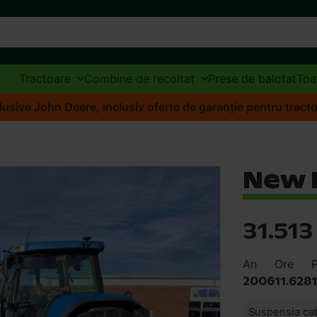
Tractoare
Combine de recoltat
Prese de balotat
Toa
lusive John Deere, inclusiv oferte de garanție pentru tracto
New 
31.51
An
Ore
P
2006
11.628
Suspensia ca