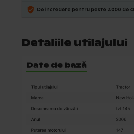
De încredere pentru peste 2.000 de cl
Detaliile utilajului
Date de bază
Tipul utilajului
Tractor
Marca
New Hol
Desemnarea de vânzări
tvt 145
Anul
2006
Puterea motorului
147