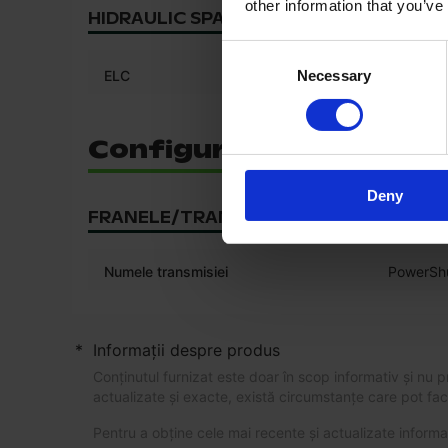
other information that you’ve
HIDRAULIC SPATE
Consent
Necessary
ELC
Selection
Configurație suplimenta
Deny
FRANELE/TRANSMISIA
Numele transmisiei
PowerShu
*
Informații despre produs
Conținutul furnizat este doar în scop informativ și nu 
actualizate și exacte, există circumstanțe care pot face
Pentru a obține cele mai recente și actualizate infor