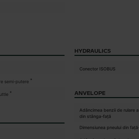
HYDRAULICS
Conector ISOBUS
*
e semi-putere
*
ANVELOPE
ttle
Adâncimea benzii de rulare a
din stânga-față
Dimensiunea pneului din faț