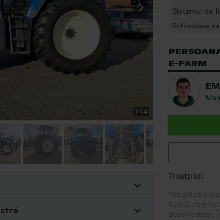
Sistemul de f
Schimbare se
PERSOANA
E-FARM
EM
Man
1
/
14
Trustpilot
*
Se aplică o taxă
€395), care incl
astră
documentelor. Î