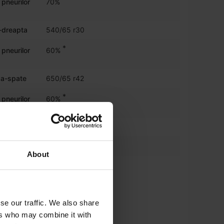
 pneurilor
70%
ă-dreapta
540/65 r30
*
 pneurilor
60%
ga-spate
650/65 r42
*
 pneurilor
60%
pta-spate
650/65 r42
*
540/65R30
About
*
e
650/65R42
se our traffic. We also share
ers who may combine it with