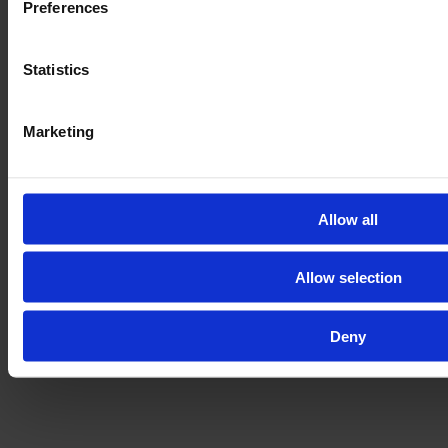
Preferences
DEKRA, ο οποίος θα επισκεφθεί τις εγκαταστάσεις
του εμπόρου του μηχανήματος.
Statistics
ΜΑΘΕΤΕ ΓΙΑ ΤΗΝ ΕΠΙΘΕΩΡΗΣΗ
Marketing
Allow all
Allow selection
Deny