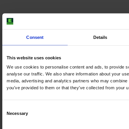
Consent
Details
This website uses cookies
Μπορείτε να είστε 100% σίγουροι
We use cookies to personalise content and ads, to provide s
με την επιθεώρησή μας
analyse our traffic. We also share information about your use 
Λάβετε το πλήρες ιστορικό του οχήματος: την ακριβή
media, advertising and analytics partners who may combine it
κατάσταση, καθώς και πολλές φωτογραφίες και
you’ve provided to them or that they’ve collected from your us
βίντεο από όλα τα εξαρτήματά του, ακόμη και βίντεο
με το μηχάνημα εν δράσει.
Consent
Κάνοντας κράτηση για την επιθεώρηση E-FARM, το
Necessary
Selection
επόμενο μηχάνημά σας θα υποβληθεί σε πλήρη
έλεγχο από έναν ανεξάρτητο εμπειρογνώμονα της