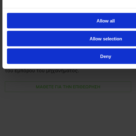
Λάβετε το πλήρες ιστορικό του οχήματος: την ακριβή
κατάσταση, καθώς και πολλές φωτογραφίες και
Allow all
βίντεο από όλα τα εξαρτήματά του, ακόμη και βίντεο
με το μηχάνημα εν δράσει.
Allow selection
Κάνοντας κράτηση για την επιθεώρηση E-FARM, το
επόμενο μηχάνημά σας θα υποβληθεί σε πλήρη
έλεγχο από έναν ανεξάρτητο εμπειρογνώμονα της
Deny
DEKRA, ο οποίος θα επισκεφθεί τις εγκαταστάσεις
του εμπόρου του μηχανήματος.
ΜΑΘΕΤΕ ΓΙΑ ΤΗΝ ΕΠΙΘΕΩΡΗΣΗ