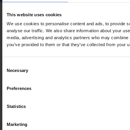
This website uses cookies
We use cookies to personalise content and ads, to provide s
analyse our traffic. We also share information about your use 
media, advertising and analytics partners who may combine it
you’ve provided to them or that they’ve collected from your us
Consent
Necessary
Selection
Preferences
Statistics
Μπορείτε να είστε 100% σίγουροι
με την επιθεώρησή μας
Marketing