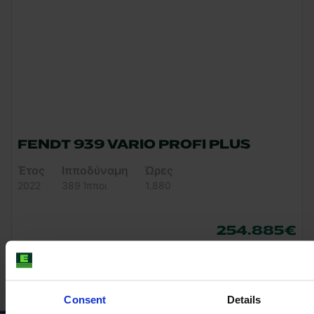
FENDT 939 VARIO PROFI PLUS
Έτος
Ιπποδύναμη
Ώρες
2022
389 Ίπποι
1.880
254.885 €
Χωρίς ΦΠΑ
Consent
Details