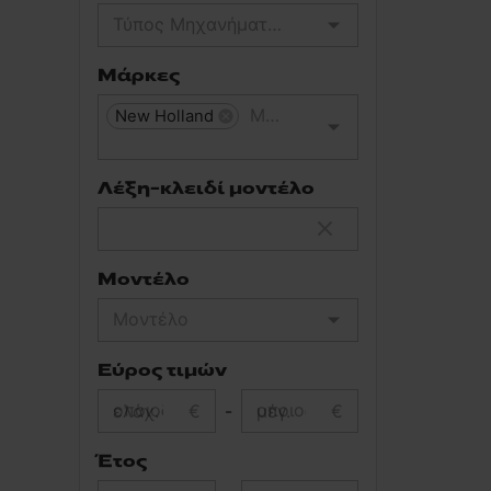
Μάρκες
New Holland
Λέξη-κλειδί μοντέλο
Μοντέλο
Εύρος τιμών
ελάχ.
€
-
μέγ.
€
Έτος