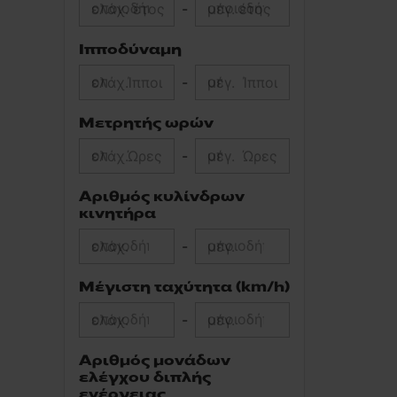
ελάχ. έτος
-
μέγ. έτος
Ιπποδύναμη
ελάχ.
Ίπποι
-
μέγ.
Ίπποι
Μετρητής ωρών
ελάχ.
Ώρες
-
μέγ.
Ώρες
Αριθμός κυλίνδρων
κινητήρα
ελάχ.
-
μέγ.
Μέγιστη ταχύτητα (km/h)
ελάχ.
-
μέγ.
Αριθμός μονάδων
ελέγχου διπλής
ενέργειας