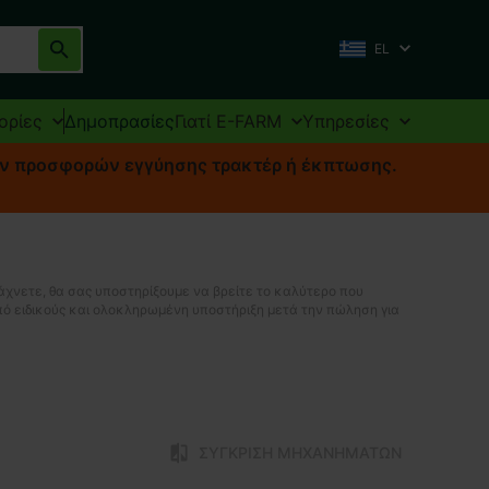
EL
ορίες
Δημοπρασίες
Γιατί E-FARM
Υπηρεσίες
ων προσφορών εγγύησης τρακτέρ ή έκπτωσης.
χνετε, θα σας υποστηρίξουμε να βρείτε το καλύτερο που
πό ειδικούς και ολοκληρωμένη υποστήριξη μετά την πώληση για
ΣΎΓΚΡΙΣΗ ΜΗΧΑΝΗΜΆΤΩΝ