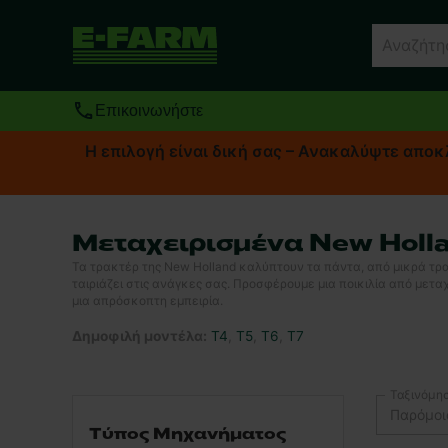
Επικοινωνήστε
Η επιλογή είναι δική σας – Ανακαλύψτε απ
Μεταχειρισμένα New Holl
Τα τρακτέρ της New Holland καλύπτουν τα πάντα, από μικρά τρ
ταιριάζει στις ανάγκες σας. Προσφέρουμε μια ποικιλία από μετ
μια απρόσκοπτη εμπειρία.
Δημοφιλή μοντέλα
:
T4
,
T5
,
T6
,
T7
Ταξινόμη
Παρόμοι
Τύπος Μηχανήματος