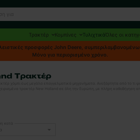
Τρακτέρ
Κομπίνες
Τυλιχτικά
Όλες οι κατηγ
οκλειστικές προσφορές John Deere, συμπεριλαμβανομέν
Μόνο για περιορισμένο χρόνο.
and Τρακτέρ
ακτέρ χόμπι έως μεγάλα επαγγελματικά μηχανήματα. Ανεξάρτητα από το τι ψά
αχειρισμένα τρακτέρ New Holland σε όλη την Ευρώπη, με πλήρη καθοδήγηση α
ση κατά
α