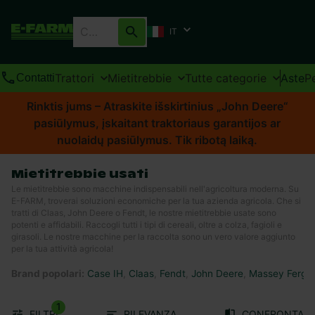
IT
Trattori
Mietitrebbie
Tutte categorie
Aste
P
Contatti
Rinktis jums – Atraskite išskirtinius „John Deere“
pasiūlymus, įskaitant traktoriaus garantijos ar
nuolaidų pasiūlymus. Tik ribotą laiką.
Mietitrebbie usati
Le mietitrebbie sono macchine indispensabili nell'agricoltura moderna. Su
E-FARM, troverai soluzioni economiche per la tua azienda agricola. Che si
tratti di Claas, John Deere o Fendt, le nostre mietitrebbie usate sono
potenti e affidabili. Raccogli tutti i tipi di cereali, oltre a colza, fagioli e
girasoli. Le nostre macchine per la raccolta sono un vero valore aggiunto
per la tua attività agricola!
Brand popolari
:
Case IH
,
Claas
,
Fendt
,
John Deere
,
Massey Fergu
1
FILTRI
RILEVANZA
CONFRONTA