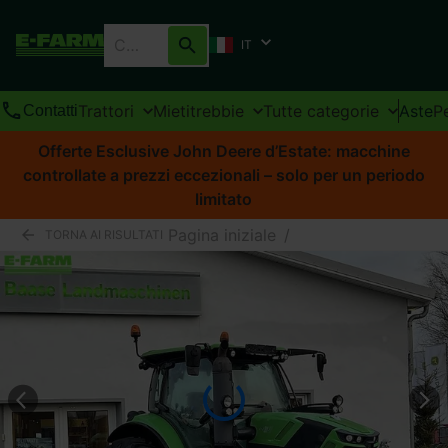
IT
Trattori
Mietitrebbie
Tutte categorie
Aste
P
Contatti
Offerte Esclusive John Deere d’Estate: macchine
controllate a prezzi eccezionali – solo per un periodo
limitato
Pagina iniziale
/
TORNA AI RISULTATI