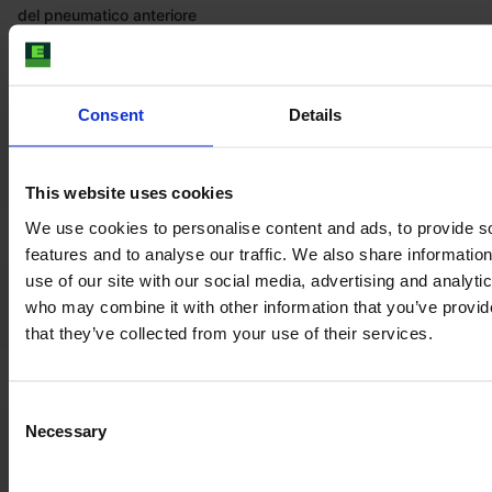
del pneumatico anteriore
sinistro %
Dimensione pneumatico
420/70r28
anteriore sinistro
Consent
Details
Profondità del battistrada
50%
del pneumatico anteriore
destro %
This website uses cookies
Dimensione pneumatico
420/70r28
We use cookies to personalise content and ads, to provide s
anteriore destro
features and to analyse our traffic. We also share informatio
use of our site with our social media, advertising and analyti
Profondità del battistrada
80%
del pneumatico posteriore
who may combine it with other information that you’ve provid
sinistro %
that they’ve collected from your use of their services.
Dimensione del pneumatico
460/85r38
posteriore sinistro
Consent
Profondità del battistrada
80%
Necessary
Selection
del pneumatico posteriore
destro %