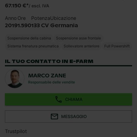
67.150 €
*
/
escl. IVA
Anno
Ore
Potenza
Ubicazione
2019
1.590
133 CV
Germania
Sospensione della cabina
Sospensione asse frontale
Sistema frenatura pneumatica
Sollevatore anteriore
Full Powershift
IL TUO CONTATTO IN E-FARM
MARCO ZANE
Responsabile delle vendite
CHIAMA
MESSAGGIO
Trustpilot