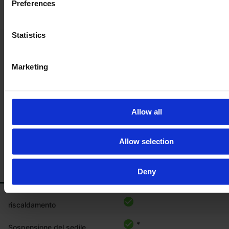
Preferences
Dimensione pneumatico
460/85r38
posteriore destro
Statistics
*
420/85R24
Dimensione del pneumatico
anteriore
Marketing
*
460/85R38
Dimensione del pneumatico
posteriore
Allow all
Ulteriori configurazioni macchina
Allow selection
Deny
CABINA/PIATTAFORMA
riscaldamento
*
Sospensione del sedile