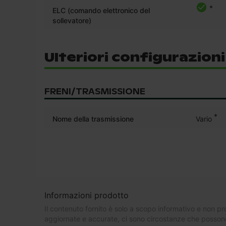
*
ELC (comando elettronico del
sollevatore)
Ulteriori configurazion
FRENI/TRASMISSIONE
*
Nome della trasmissione
Vario
Informazioni prodotto
Il contenuto fornito è solo a scopo informativo e non pr
aggiornate e accurate, ci sono circostanze che possono 