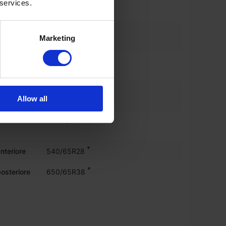
iore
vf600/60 r30
 services.
*
l
90%
Marketing
ro %
osteriore
vf650/65 r42
*
l
90%
Allow all
o %
eriore
vf650/65 r42
*
nteriore
540/65R28
*
osteriore
650/65R38