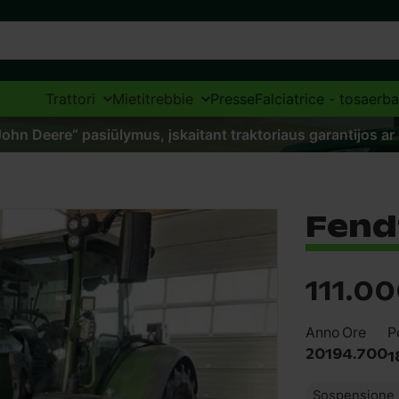
Trattori
Mietitrebbie
Presse
Falciatrice - tosaerba
„John Deere“ pasiūlymus, įskaitant traktoriaus garantijos ar
Fendt
111.0
Anno
Ore
P
2019
4.700
1
Sospensione 