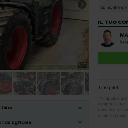
Sollevatore a
IL TUO CO
MA
Resp
1
/
17
Trustpilot
* Si applica una
comprensiva di 
cchina
documentazione.
cambio in base a
enda agricola