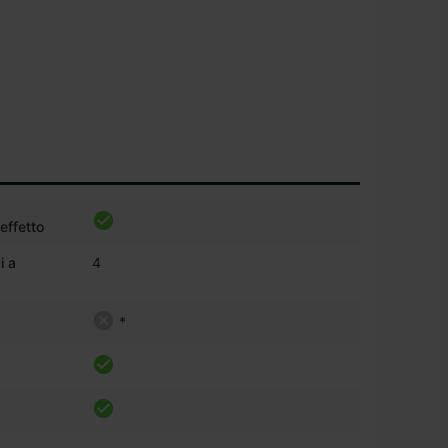
 effetto
i a
4
*