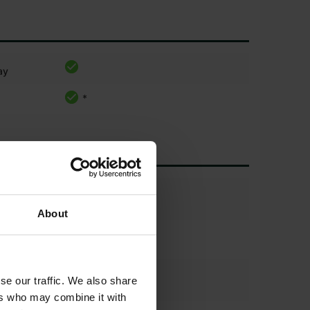
ay
*
*
l
90%
o %
About
iore
vf600/60 r30
*
l
90%
se our traffic. We also share
 %
ers who may combine it with