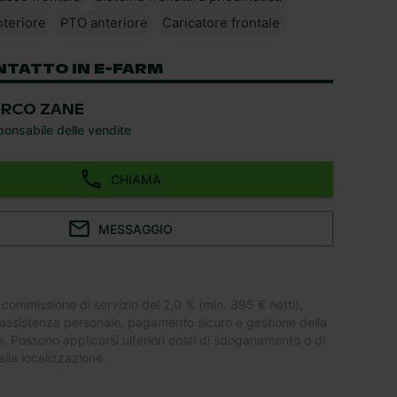
nteriore
PTO anteriore
Caricatore frontale
NTATTO IN E-FARM
RCO ZANE
onsabile delle vendite
CHIAMA
MESSAGGIO
 commissione di servizio del 2,0 % (min. 395 € netti),
assistenza personale, pagamento sicuro e gestione della
 Possono applicarsi ulteriori costi di sdoganamento o di
lla localizzazione.