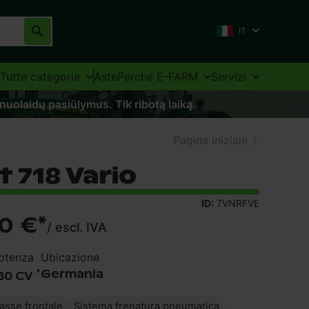
IT
Tutte categorie
Aste
Perché E-FARM
Servizi
 nuolaidų pasiūlymus. Tik ribotą laiką.
Pagina iniziale
/
 718 Vario
ID:
7VNRFVE
00 €
*
/
escl. IVA
otenza
Ubicazione
*
Germania
80 CV
asse frontale
Sistema frenatura pneumatica