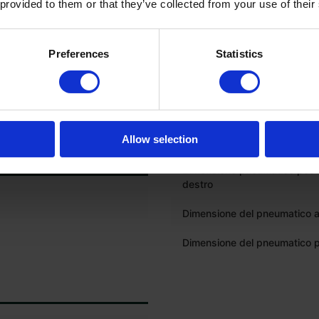
Dimensione pneumatico anter
 provided to them or that they’ve collected from your use of their
ico
destro
Profondità del battistrada de
Preferences
Statistics
pneumatico posteriore sinist
Dimensione del pneumatico p
sinistro
Profondità del battistrada de
Allow selection
pneumatico posteriore destr
RE
Dimensione pneumatico post
destro
Dimensione del pneumatico a
Dimensione del pneumatico p