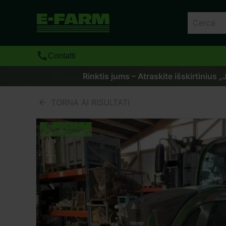
Contatti
Rinktis jums – Atraskite išskirtinius 
TORNA AI RISULTATI