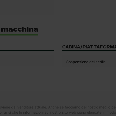
i macchina
CABINA/PIATTAFORM
Sospensione del sedile
oviene dal venditore attuale. Anche se facciamo del nostro meglio per 
far sì che le informazioni sul nostro sito web siano elencate in mod