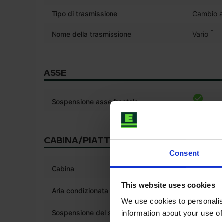
Tipo di trasmissione
Cambio a
*
Nome della trasmissione
Vario
ASSE
Sospensione asse frontale
CABINA/PIATTAFORMA
Consent
*
Cabina
This website uses cookies
Aria condizionata
We use cookies to personalis
*
Sospensione del sedile
information about your use of