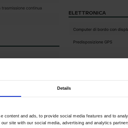
 trasmissione continua
ELETTRONICA
Computer di bordo con displ
Predisposizione GPS
PNEUMATICI
Profondità del battistrada de
pneumatico anteriore sinistr
Details
Dimensione pneumatico anter
sinistro
Profondità del battistrada de
e content and ads, to provide social media features and to analy
pneumatico anteriore destro
 our site with our social media, advertising and analytics partn