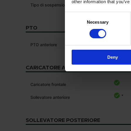
other information that you’ve
Tipo di sospensione del sedile
pneumat
Consent
Necessary
Selection
PTO
PTO anteriore
Deny
CARICATORE ANTERIORE/ SOLLEVATO
Caricatore frontale
*
Sollevatore anteriore
SOLLEVATORE POSTERIORE