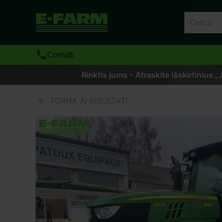
Contatti
Rinktis jums – Atraskite išskirtinius 
TORNA AI RISULTATI