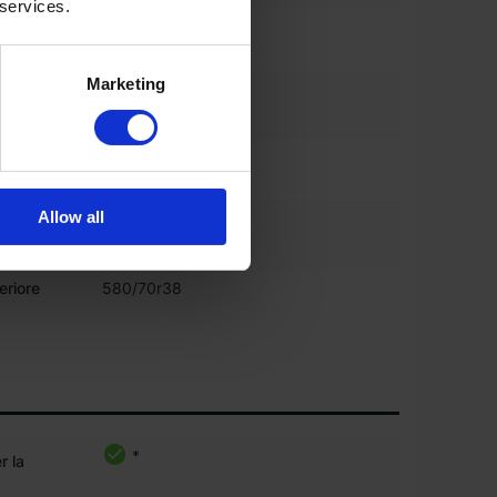
 services.
iore
480/70r28
Marketing
*
steriore
MICHELIN
osteriore
580/70r38
Allow all
*
riore
MICHELIN
eriore
580/70r38
*
r la