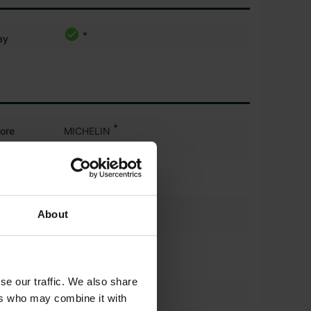
*
ay
*
iore
MICHELIN
l
40%
o %
iore
480/70r28
About
*
iore
MICHELIN
se our traffic. We also share
l
40%
ers who may combine it with
 %