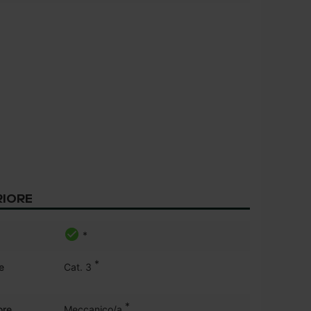
RIORE
*
*
e
Cat. 3
*
ore
Meccanico/a