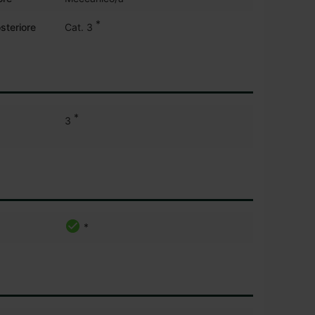
*
steriore
Cat. 3
*
3
*