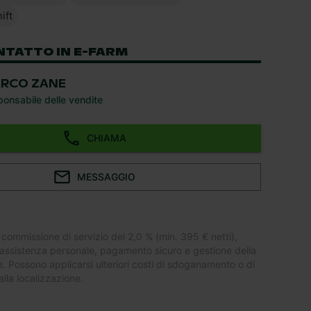
ift
NTATTO IN E-FARM
RCO ZANE
onsabile delle vendite
CHIAMA
MESSAGGIO
 commissione di servizio del 2,0 % (min. 395 € netti),
assistenza personale, pagamento sicuro e gestione della
 Possono applicarsi ulteriori costi di sdoganamento o di
lla localizzazione.