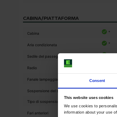
CABINA/PIATTAFORMA
*
Cabina
*
Aria condizionata
*
Sedile del passeggero
*
Radio
*
Fanale lampeggiante
Consent
*
Sospensione del sedile
This website uses cookies
Tipo di sospensione del sedile
pneumat
We use cookies to personalis
*
information about your use of
Fari anteriori