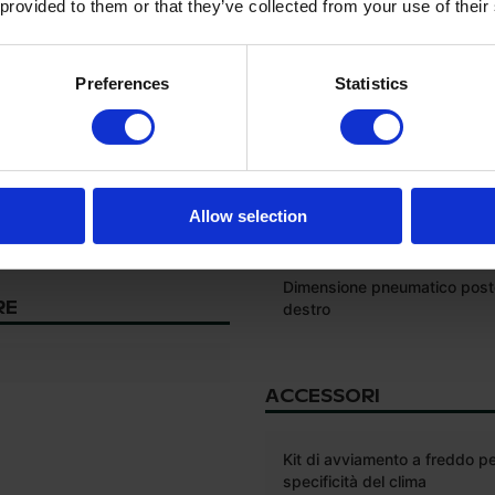
 provided to them or that they’ve collected from your use of their
Dimensione pneumatico anter
destro
*
Preferences
Statistics
Produttore del pneumatico po
sinistro
Dimensione del pneumatico p
sinistro
*
Allow selection
e 1000
Produttore pneumatico poste
destro
Dimensione pneumatico post
RE
destro
ACCESSORI
Kit di avviamento a freddo pe
specificità del clima