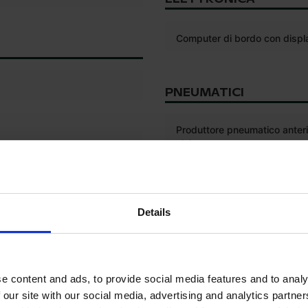
Computer di bordo con displ
PNEUMATICI
Produttore pneumatico anter
sinistro
Profondità del battistrada de
pneumatico anteriore sinistr
Dimensione pneumatico anter
Details
sinistro
Produttore pneumatico anter
destro
*
ico
e content and ads, to provide social media features and to analy
Profondità del battistrada de
 our site with our social media, advertising and analytics partn
pneumatico anteriore destro