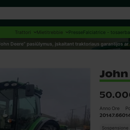
Trattori
Mietitrebbie
Presse
Falciatrice - tosaerba
„John Deere“ pasiūlymus, įskaitant traktoriaus garantijos ar
John
50.00
Anno
Ore
P
2014
7.660
1
Sospensione 