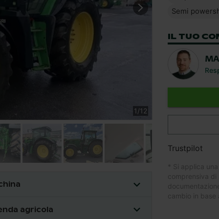
Semi powersh
IL TUO CO
MA
Resp
1
/
12
Trustpilot
* Si applica una
comprensiva di 
cchina
documentazione.
cambio in base a
enda agricola