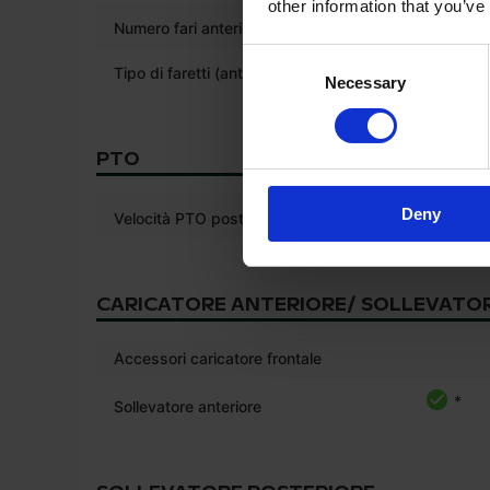
other information that you’ve
*
Numero fari anteriori
2
Consent
Tipo di faretti (anteriore)
Alogeno
Necessary
Selection
PTO
Deny
Velocità PTO posteriore
540 540
CARICATORE ANTERIORE/ SOLLEVATO
Accessori caricatore frontale
*
Sollevatore anteriore