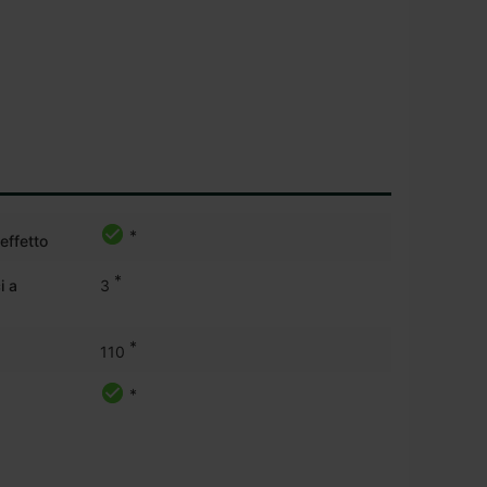
*
 effetto
*
i a
3
*
110
*