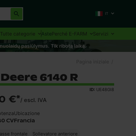
IT
Tutte categorie
Aste
Perché E-FARM
Servizi
 nuolaidų pasiūlymus. Tik ribotą laiką.
Pagina iniziale
/
 Deere 6140 R
ID:
UE48GI8
0 €
*
/
escl. IVA
otenza
Ubicazione
40 CV
Francia
asse frontale
Sollevatore anteriore