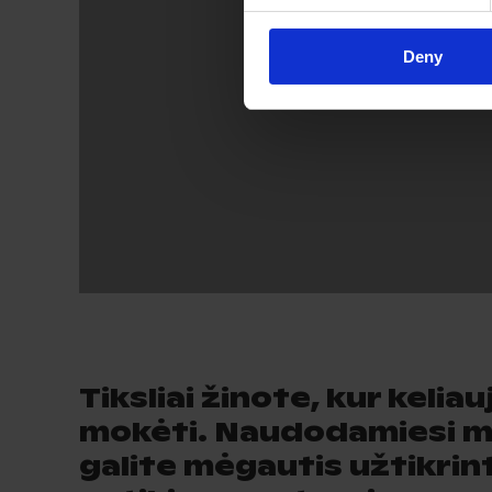
Deny
Tiksliai žinote, kur kelia
mokėti. Naudodamiesi mū
galite mėgautis užtikri