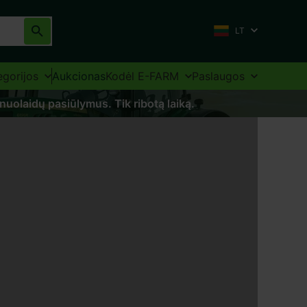
LT
egorijos
Aukcionas
Kodėl E-FARM
Paslaugos
 nuolaidų pasiūlymus. Tik ribotą laiką.