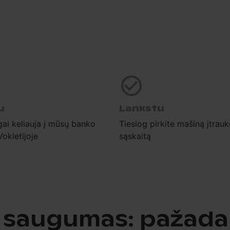
u
Lankstu
gai keliauja į mūsų banko
Tiesiog pirkite mašiną įtrauk
Vokietijoje
sąskaitą
 saugumas: pažad