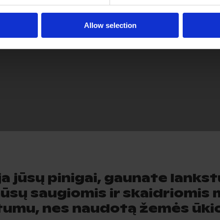
Allow selection
uja jūsų pinigai, gaunate lankst
sų saugiomis ir skaidriomis
ntumu, nes naudotą žemės ūkio