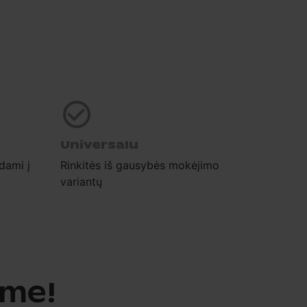
Universalu
dami į
Rinkitės iš gausybės mokėjimo
variantų
ame!