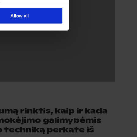
Allow all
umą rinktis, kaip ir kada
 mokėjimo galimybėmis
 techniką perkate iš