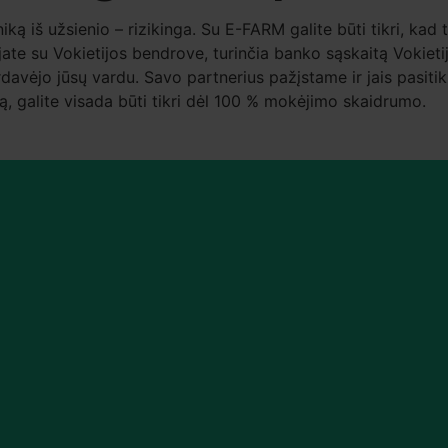
ką iš užsienio – rizikinga. Su E-FARM galite būti tikri, kad 
jate su Vokietijos bendrove, turinčia banko sąskaitą Vokietij
jo jūsų vardu. Savo partnerius pažįstame ir jais pasitikime
mą, galite visada būti tikri dėl 100 % mokėjimo skaidrumo.
siai
 būdą!