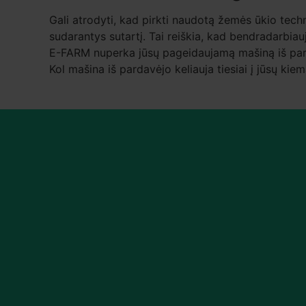
Gali atrodyti, kad pirkti naudotą žemės ūkio techni
sudarantys sutartį. Tai reiškia, kad bendradarbiau
E-FARM nuperka jūsų pageidaujamą mašiną iš pardavė
Kol mašina iš pardavėjo keliauja tiesiai į jūsų kie
Rasime jums labiau
tinkamą mokėjimo