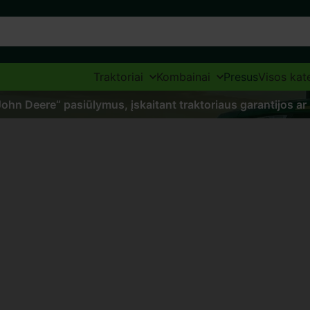
Traktoriai
Kombainai
Presus
Visos kat
„John Deere“ pasiūlymus, įskaitant traktoriaus garantijos ar