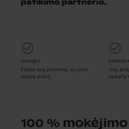
patikimo partnerio.
Saugu
Skaidr
Esame jūsų partneriai, su jumis
Jūsų pini
sudarę sutartį
sąskaitą 
100 % mokėjimo