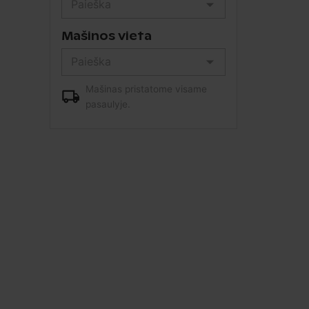
Mašinos vieta
Mašinas pristatome visame
pasaulyje.