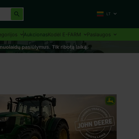
LT
egorijos
Aukcionas
Kodėl E-FARM
Paslaugos
 nuolaidų pasiūlymus. Tik ribotą laiką.