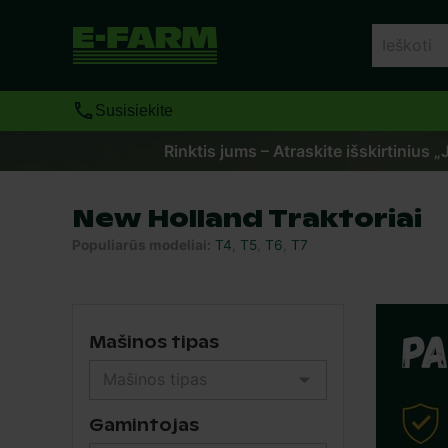
Susisiekite
Rinktis jums – Atraskite išskirtinius 
New Holland Traktoriai
Populiarūs modeliai
:
T4
,
T5
,
T6
,
T7
Mašinos tipas
Gamintojas