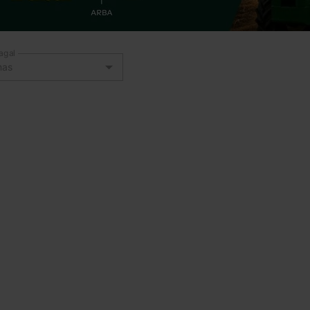
agal
mas