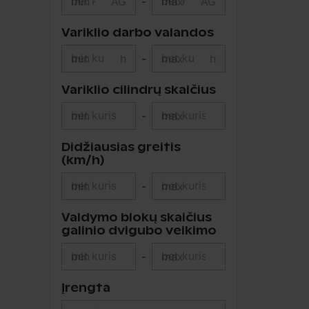
min
AG
-
max
AG
Variklio darbo valandos
min
h
-
max
h
Variklio cilindrų skaičius
min
-
max
Didžiausias greitis
(km/h)
min
-
max
Valdymo blokų skaičius
galinio dvigubo veikimo
min
-
max
Įrengta