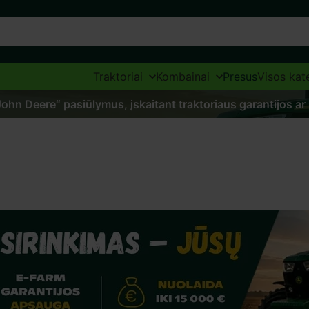
Traktoriai
Kombainai
Presus
Visos kat
„John Deere“ pasiūlymus, įskaitant traktoriaus garantijos ar