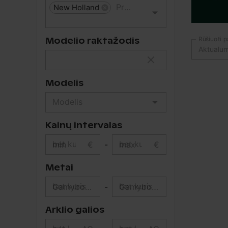
New Holland
Rūšiuoti p
Modelio raktažodis
Aktualu
Modelis
Kainų intervalas
min
€
-
max
€
Metai
Gamybos metai nuo
-
Gamybos metai iki
Arklio galios