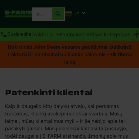
LT
Traktoriai
Kombainai
Visos kategorijos
Susisiekite
Išskirtiniai John Deere vasaros pasiūlymai: patikrinti
traktoriai ir kombainai puikiomis kainomis – tik ribotą
laiką
Patenkinti klientai
Kaip ir daugelio kitų dalykų atveju, kai perkamas
traktorius, klientų atsiliepimai tikrai svarbūs. Mūsų
laimei, mūsų klientai mus myli – ir jie nebijo apie tai
pasakyti garsiai. Mūsų ūkininkai kalbasi tarpusavyje,
todėl daugelis į E-FARM ateinančių žmonių apie mus