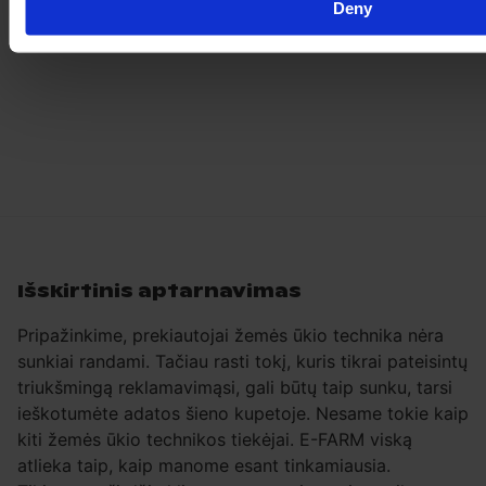
Deny
Išskirtinis aptarnavimas
Pripažinkime, prekiautojai žemės ūkio technika nėra
sunkiai randami. Tačiau rasti tokį, kuris tikrai pateisintų
triukšmingą reklamavimąsi, gali būtų taip sunku, tarsi
ieškotumėte adatos šieno kupetoje. Nesame tokie kaip
kiti žemės ūkio technikos tiekėjai. E-FARM viską
atlieka taip, kaip manome esant tinkamiausia.