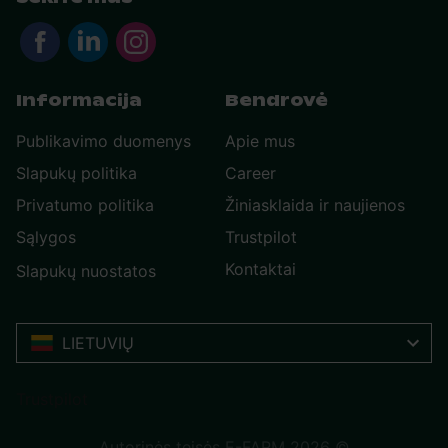
Informacija
Bendrovė
Publikavimo duomenys
Apie mus
Slapukų politika
Career
Privatumo politika
Žiniasklaida ir naujienos
Sąlygos
Trustpilot
Kontaktai
Slapukų nuostatos
LIETUVIŲ
Trustpilot
Autorinės teisės E-FARM 2026 ©