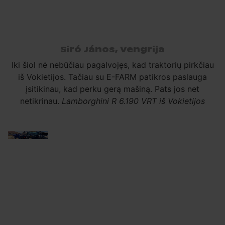
Siró János, Vengrija
Iki šiol nė nebūčiau pagalvojęs, kad traktorių pirkčiau
iš Vokietijos. Tačiau su E-FARM patikros paslauga
įsitikinau, kad perku gerą mašiną. Pats jos net
netikrinau.
Lamborghini R 6.190 VRT iš Vokietijos