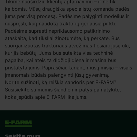
Tikime nuoširdžiu klientų aptarnavimu – ir ne tik
kalbomis. Mūsų draugiška specialistų komanda padės
jums per visą procesą. Padėsime palyginti modelius ir
nuspręsti, kurį naudotą traktorių geriausia pirkti.
Padėsime suprasti nepriklausomo patikrinimo
ataskaitą, kad tiksliai žinotumėte, ką perkate. Bus
suorganizuotas traktoriaus atvežimas tiesiai į jūsų ūkį,
kur jis bebūtų. Jums bus suteikta visa techninė
pagalba, kai ateis ta didžioji diena ir mašina bus
pristatyta jums. Paprasčiau tariant, mūsų misija – visais
įmanomais būdais palengvinti jūsų gyvenimą.
Norite sužinoti, ką reiškia sandoris per E-FARM?
Susisiekite su mumis šiandien ir patys pamatykite,
koks įspūdis apie E-FARM liks jums.
Sekite mus