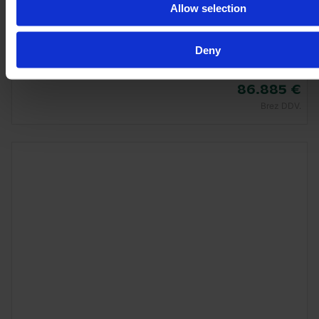
CLAAS ARION 550 CMATIC
Allow selection
Leto
Konjskih moči
Ure
2022
1.599 KM
1.842
Deny
86.885 €
Brez DDV.