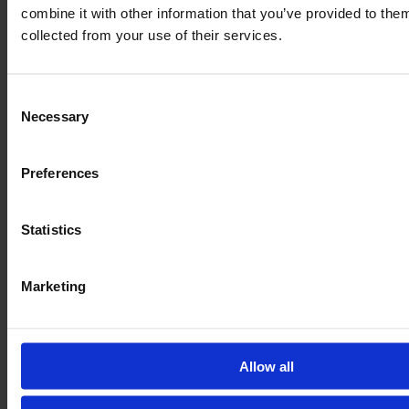
combine it with other information that you’ve provided to them
Če želite pridobiti najnovejše in posodobljene informacije,
collected from your use of their services.
priporočamo
nakup pregleda
.
Consent
Necessary
Selection
Podobno Traktorji
Preferences
Statistics
Marketing
Allow all