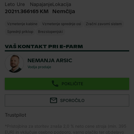
Leto
Ure
Napajanje
Lokacija
2021
1.366
165 KM
Nemčija
Vzmetenje kabine
Vzmetenje sprednje osi
Zračni zavorni sistem
Sprednji priklop
Brezstopenjski
VAŠ KONTAKT PRI E-FARM
NEMANJA ARSIC
Vodja prodaje
POKLIČITE
SPOROČILO
Trustpilot
*
Pristojbina za storitev znaša 2,0 % neto cene stroja (min. 395
EUR) in vključuje osebno podporo, varno plačilo ter obdelavo