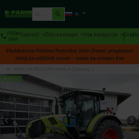
SL
Pišite
Traktorji
Žitni kombajni
Vse kategorije
Dražb
nam
Ekskluzivne Poletne Ponudbe John Deere: pregledani
stroji po odličnih cenah – samo za omejen čas
Domov
/
NAZAJ NA REZULTATE ISKANJA