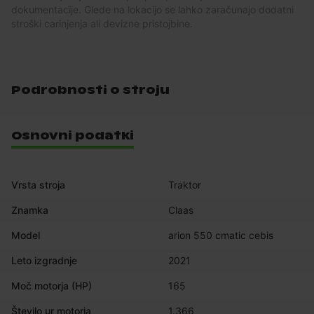
dokumentacije. Glede na lokacijo se lahko zaračunajo dodatni
stroški carinjenja ali devizne pristojbine.
Podrobnosti o stroju
Osnovni podatki
Vrsta stroja
Traktor
Znamka
Claas
Model
arion 550 cmatic cebis
Leto izgradnje
2021
Moč motorja (HP)
165
Število ur motorja
1.366