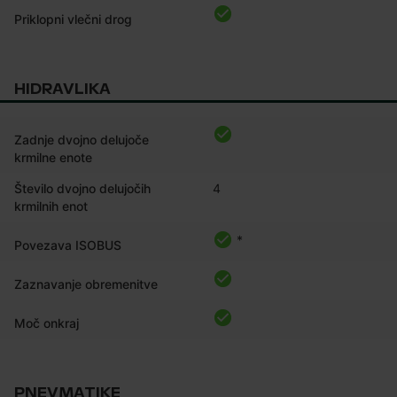
Priklopni vlečni drog
HIDRAVLIKA
Zadnje dvojno delujoče
krmilne enote
Število dvojno delujočih
4
krmilnih enot
*
Povezava ISOBUS
Zaznavanje obremenitve
Moč onkraj
PNEVMATIKE