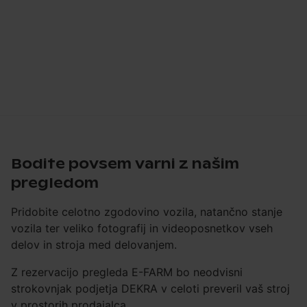
Bodite povsem varni z našim
pregledom
Pridobite celotno zgodovino vozila, natančno stanje
vozila ter veliko fotografij in videoposnetkov vseh
delov in stroja med delovanjem.
Z rezervacijo pregleda E-FARM bo neodvisni
strokovnjak podjetja DEKRA v celoti preveril vaš stroj
v prostorih prodajalca.