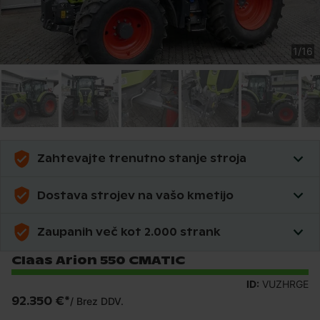
1
/
16
Zahtevajte trenutno stanje stroja
Dostava strojev na vašo kmetijo
Zaupanih več kot 2.000 strank
Claas Arion 550 CMATIC
ID:
VUZHRGE
92.350 €
*
/
Brez DDV.