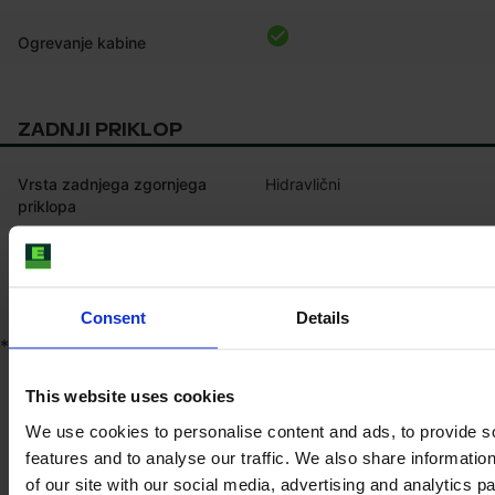
Ogrevanje kabine
ZADNJI PRIKLOP
Vrsta zadnjega zgornjega
Hidravlični
priklopa
Consent
Details
*
Informacije o izdelku
Navedena vsebina je zgolj informativnega značaja in ne prihaja
This website uses cookies
od trenutnega prodajalca. Čeprav si po najboljših močeh
prizadevamo zagotoviti, da so vse informacije o izdelkih
We use cookies to personalise content and ads, to provide s
posodobljene in točne, lahko v nekaterih okoliščinah pride do
features and to analyse our traffic. We also share informatio
tega, da so informacije na našem spletnem mestu navedene
of our site with our social media, advertising and analytics 
napačno ali zastarajo brez naše neposredne vednosti.