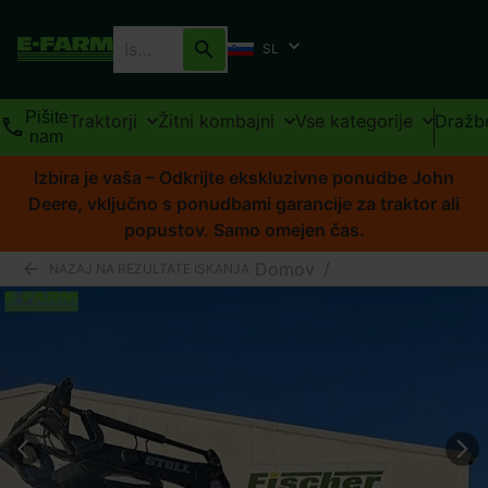
SL
Pišite
Traktorji
Žitni kombajni
Vse kategorije
Dražb
nam
Izbira je vaša – Odkrijte ekskluzivne ponudbe John
Deere, vključno s ponudbami garancije za traktor ali
popustov. Samo omejen čas.
Domov
/
NAZAJ NA REZULTATE ISKANJA