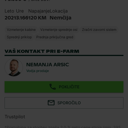
Leto
Ure
Napajanje
Lokacija
2021
3.166
120 KM
Nemčija
Vzmetenje kabine
Vzmetenje sprednje osi
Zračni zavorni sistem
Sprednji priklop
Prednja priključna gred
VAŠ KONTAKT PRI E-FARM
NEMANJA ARSIC
Vodja prodaje
POKLIČITE
SPOROČILO
Trustpilot
*
Pristojbina za storitev znaša 2,0 % neto cene stroja (min. 395