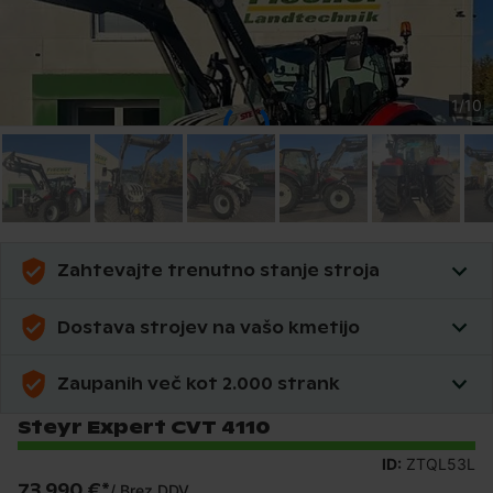
1
/
10
Zahtevajte trenutno stanje stroja
Dostava strojev na vašo kmetijo
Zaupanih več kot 2.000 strank
Steyr Expert CVT 4110
ID:
ZTQL53L
73.990 €
*
/
Brez DDV.