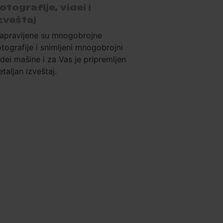
otografije, videi i
zveštaj
apravljene su mnogobrojne
otografije i snimljeni mnogobrojni
idei mašine i za Vas je pripremljen
etaljan izveštaj.