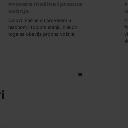
Provera mašine i probna
F
vožnja
i
Delovi mašine su provereni u
N
hladnom i toplom stanju. Nakon
f
toga sa obavlja probna vožnja.
v
d
i