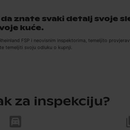
u da znate svaki detalj svoje 
voje kuće.
inland FSP i neovisnim inspektorima, temeljito provjerava 
e temeljiti svoju odluku o kupnji.
ak za inspekciju?