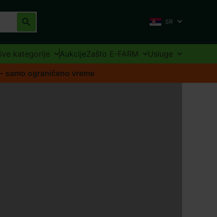
SR
Sve kategorije
Aukcije
Zašto E-FARM
Usluge
 – samo ograničeno vreme