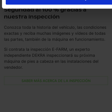
Seguridad al 100 % gracias a
nuestra inspección
Conozca toda la historia del vehículo, las condiciones
exactas y reciba muchas imágenes y vídeos de todas
las partes, también de la máquina en funcionamiento.
Si contrata la inspección E-FARM, un experto
independiente DEKRA inspeccionará su próxima
máquina de pies a cabeza en las instalaciones del
vendedor.
SABER MÁS ACERCA DE LA INSPECCIÓN