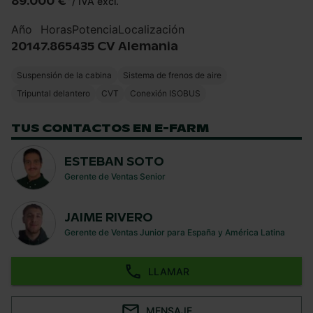
89.000 €
*
/
IVA excl.
Año
Horas
Potencia
Localización
2014
7.865
435 CV
Alemania
Suspensión de la cabina
Sistema de frenos de aire
Tripuntal delantero
CVT
Conexión ISOBUS
TUS CONTACTOS EN E-FARM
ESTEBAN SOTO
Gerente de Ventas Senior
JAIME RIVERO
Gerente de Ventas Junior para España y América Latina
LLAMAR
MENSAJE