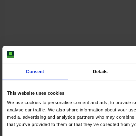
Consent
Details
CLAAS XERION 4000 SADDLE TRAC
This website uses cookies
Año
Caballos de fuerza
Horas
We use cookies to personalise content and ads, to provide s
2014
435 CV
7.862
analyse our traffic. We also share information about your use 
media, advertising and analytics partners who may combine it
that you’ve provided to them or that they’ve collected from yo
89.000 €
IVA excl.