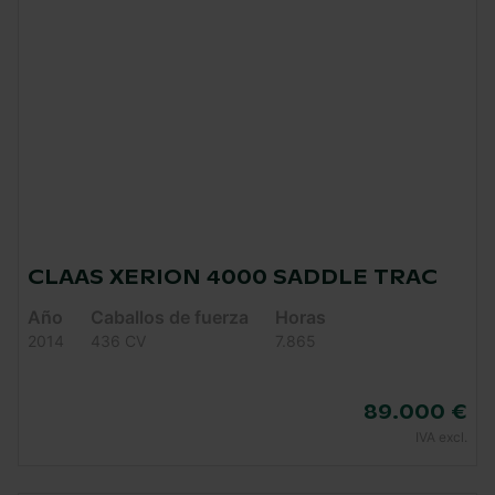
CLAAS XERION 4000 SADDLE TRAC
Año
Caballos de fuerza
Horas
2014
436 CV
7.865
89.000 €
IVA excl.