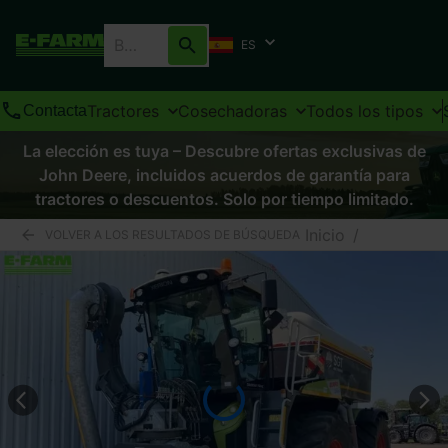
ES
Tractores
Cosechadoras
Todos los tipos
Contacta
La elección es tuya – Descubre ofertas exclusivas de
John Deere, incluidos acuerdos de garantía para
tractores o descuentos. Solo por tiempo limitado.
Inicio
/
VOLVER A LOS RESULTADOS DE BÚSQUEDA