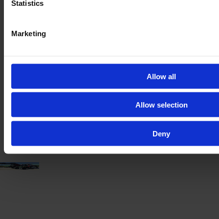
Statistics
Marketing
JOHN DEERE 5120 ML
Año
Caballos de fuerza
Horas
2024
120 CV
9
Allow all
Allow selection
113.000 €
IVA excl.
Deny