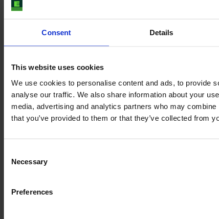
JOHN DEERE 5120 ML
Consent
Details
Año
Caballos de fuerza
Horas
2024
120 CV
9
This website uses cookies
We use cookies to personalise content and ads, to provide s
113.000 €
analyse our traffic. We also share information about your use 
IVA excl.
media, advertising and analytics partners who may combine it
that you’ve provided to them or that they’ve collected from yo
Consent
Necessary
Selection
Preferences