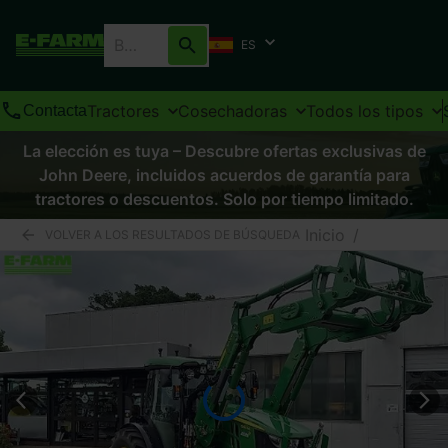
ES
Tractores
Cosechadoras
Todos los tipos
Contacta
La elección es tuya – Descubre ofertas exclusivas de
John Deere, incluidos acuerdos de garantía para
tractores o descuentos. Solo por tiempo limitado.
Inicio
/
VOLVER A LOS RESULTADOS DE BÚSQUEDA