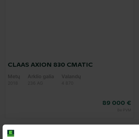
CLAAS AXION 830 CMATIC
Metų
Arklio galia
Valandų
2018
236 AG
4 870
89 000 €
Be PVM