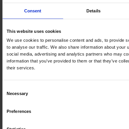
Consent
Details
This website uses cookies
We use cookies to personalise content and ads, to provide s
to analyse our traffic. We also share information about your u
social media, advertising and analytics partners who may com
information that you’ve provided to them or that they’ve coll
their services.
CLAAS AXION 830 CMATIC
Metų
Arklio galia
Valandų
Consent
2018
230 AG
4 870
Necessary
Selection
89 000 €
Preferences
Be PVM