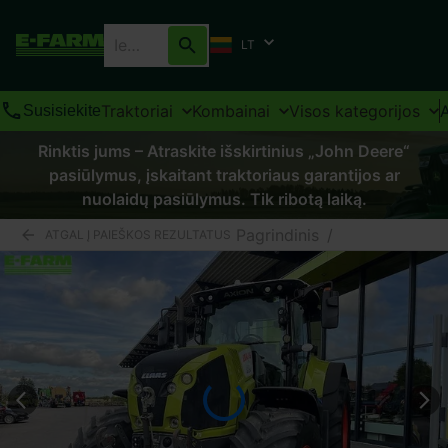
LT
Traktoriai
Kombainai
Visos kategorijos
Susisiekite
Rinktis jums – Atraskite išskirtinius „John Deere“
pasiūlymus, įskaitant traktoriaus garantijos ar
nuolaidų pasiūlymus. Tik ribotą laiką.
Pagrindinis
/
ATGAL Į PAIEŠKOS REZULTATUS