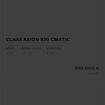
CLAAS AXION 830 CMATIC
Metų
Arklio galia
Valandų
2021
235 AG
4 125
100 000 €
Be PVM