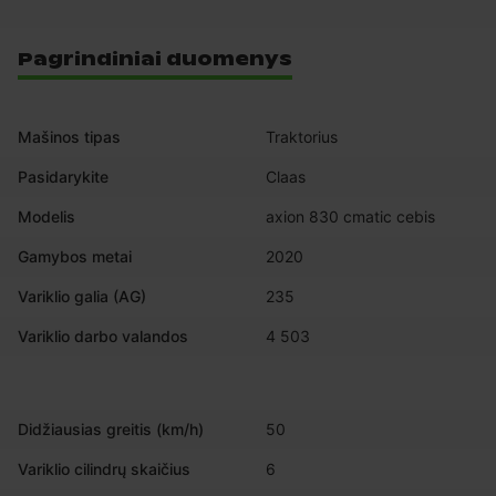
Pagrindiniai duomenys
Mašinos tipas
Traktorius
Pasidarykite
Claas
Modelis
axion 830 cmatic cebis
Gamybos metai
2020
Variklio galia (AG)
235
Variklio darbo valandos
4 503
Didžiausias greitis (km/h)
50
Variklio cilindrų skaičius
6