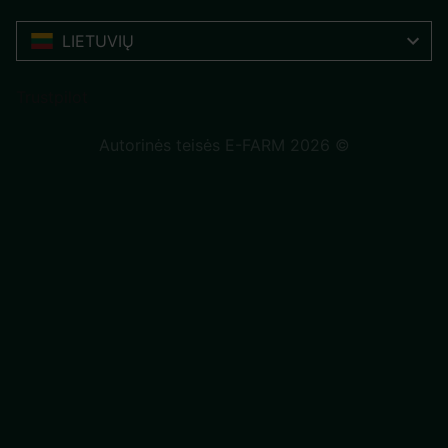
LIETUVIŲ
Trustpilot
Autorinės teisės E-FARM 2026 ©