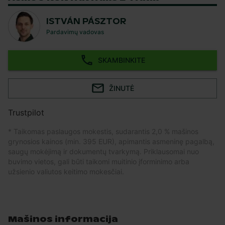
ISTVÁN PÁSZTOR
Pardavimų vadovas
SKAMBINKITE
ŽINUTĖ
Trustpilot
* Taikomas paslaugos mokestis, sudarantis 2,0 % mašinos
grynosios kainos (min. 395 EUR), apimantis asmeninę pagalbą,
saugų mokėjimą ir dokumentų tvarkymą. Priklausomai nuo
buvimo vietos, gali būti taikomi muitinio įforminimo arba
užsienio valiutos keitimo mokesčiai.
Mašinos informacija