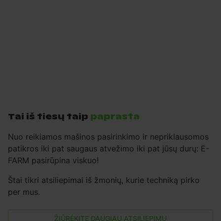
Tai iš tiesų taip
paprasta
Nuo reikiamos mašinos pasirinkimo ir nepriklausomos
patikros iki pat saugaus atvežimo iki pat jūsų durų: E-
FARM pasirūpina viskuo!
Štai tikri atsiliepimai iš žmonių, kurie techniką pirko
per mus.
ŽIŪRĖKITE DAUGIAU ATSILIEPIMŲ