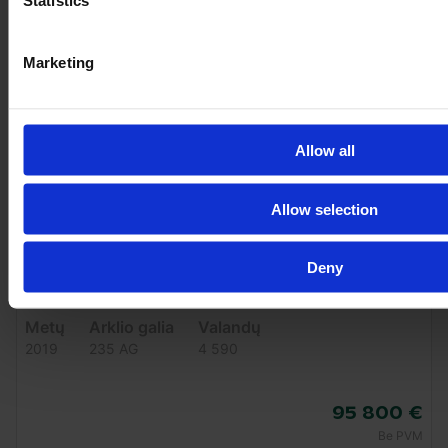
Statistics
Marketing
Allow all
Allow selection
Deny
CLAAS AXION 830 CMATIC
Metų
Arklio galia
Valandų
2019
235 AG
4 590
95 800 €
Be PVM