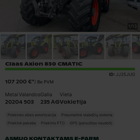
1
/
13
Claas Axion 830 CMATIC
ID:
JJ25JUG
107 200 €
*
/
Be PVM
Metai
Valandos
Galia
Vieta
2020
4 503
235 AG
Vokietija
Priekinės ašies amortizacija
Pneumatinė stabdžių sistema
Priekinė pakaba
Priekinis PTO
GPS (paruoštas naudoti)
ASMUO KONTAKTAMS E-FARM