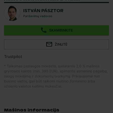
ISTVÁN PÁSZTOR
Pardavimų vadovas
SKAMBINKITE
ŽINUTĖ
Trustpilot
* Taikomas paslaugos mokestis, sudarantis 2,0 % mašinos
grynosios kainos (min. 395 EUR), apimantis asmeninę pagalbą,
saugų mokėjimą ir dokumentų tvarkymą. Priklausomai nuo
buvimo vietos, gali būti taikomi muitinio įforminimo arba
užsienio valiutos keitimo mokesčiai.
Mašinos informacija