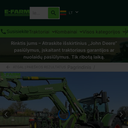
LT
Traktoriai
Kombainai
Visos kategorijos
Susisiekite
Rinktis jums – Atraskite išskirtinius „John Deere“
pasiūlymus, įskaitant traktoriaus garantijos ar
nuolaidų pasiūlymus. Tik ribotą laiką.
Pagrindinis
/
ATGAL Į PAIEŠKOS REZULTATUS