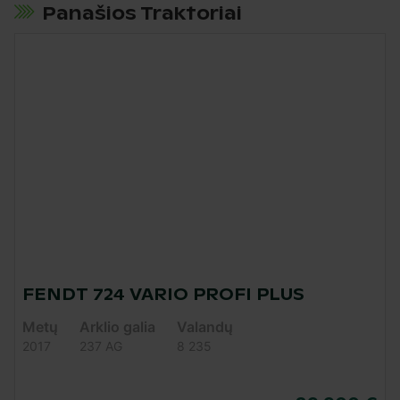
Panašios Traktoriai
FENDT 724 VARIO PROFI PLUS
Metų
Arklio galia
Valandų
2017
237 AG
8 235