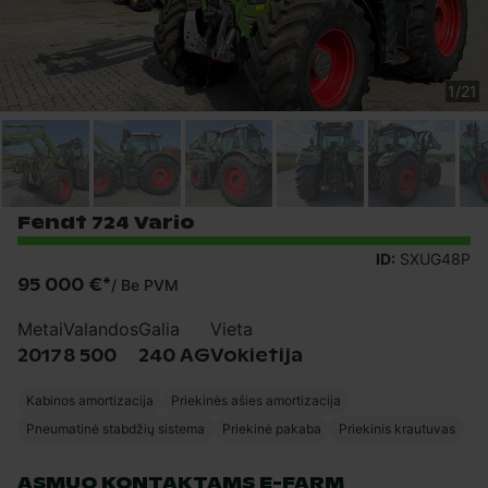
1
/
21
Fendt 724 Vario
ID:
SXUG48P
95 000 €
*
/
Be PVM
Metai
Valandos
Galia
Vieta
2017
8 500
240 AG
Vokietija
Kabinos amortizacija
Priekinės ašies amortizacija
Pneumatinė stabdžių sistema
Priekinė pakaba
Priekinis krautuvas
ASMUO KONTAKTAMS E-FARM