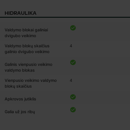
HIDRAULIKA
Valdymo blokai galiniai
dvigubo veikimo
Valdymo blokų skaičius
4
galinio dvigubo veikimo
Galinis vienpusio veikimo
valdymo blokas
Vienpusio veikimo valdymo
4
blokų skaičius
Apkrovos jutiklis
Galia už jos ribų