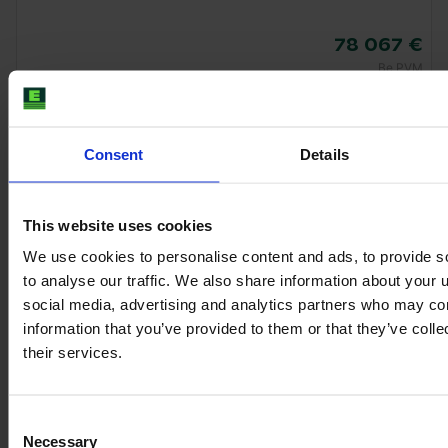
78 067 €
Be PVM
Consent
Details
This website uses cookies
We use cookies to personalise content and ads, to provide s
to analyse our traffic. We also share information about your u
social media, advertising and analytics partners who may com
information that you’ve provided to them or that they’ve coll
their services.
FENDT 724 VARIO PROFI
Consent
Necessary
Selection
Metų
Arklio galia
Valandų