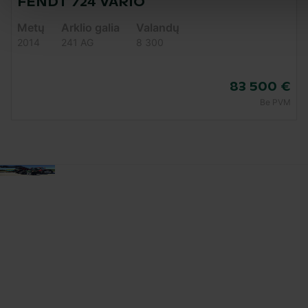
FENDT 724 VARIO
Metų
Arklio galia
Valandų
2014
241 AG
8 300
83 500 €
Be PVM