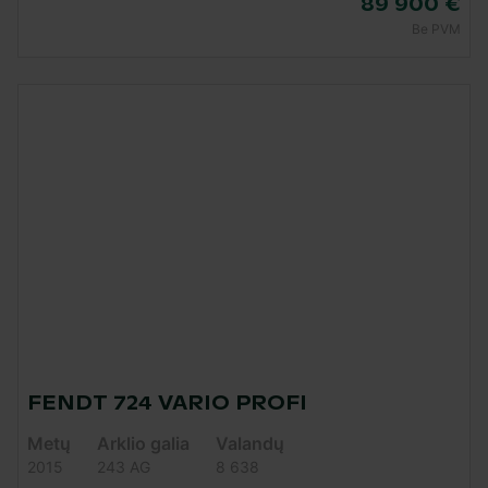
89 900 €
Be PVM
FENDT 724 VARIO PROFI
Metų
Arklio galia
Valandų
2015
243 AG
8 638