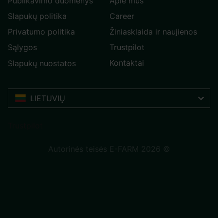
Publikavimo duomenys
Apie mus
Slapukų politika
Career
Privatumo politika
Žiniasklaida ir naujienos
Sąlygos
Trustpilot
Kontaktai
Slapukų nuostatos
LIETUVIŲ
Trustpilot
Autorinės teisės E-FARM 2026 ©