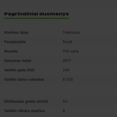
Pagrindiniai duomenys
Mašinos tipas
Traktorius
Pasidarykite
Fendt
Modelis
724 vario
Gamybos metai
2017
Variklio galia (AG)
240
Variklio darbo valandos
8 500
Didžiausias greitis (km/h)
50
Variklio cilindrų skaičius
6