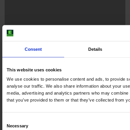
Consent
Details
To w końcu zwykła internetowa
platforma handlowa? Nic bardziej
This website uses cookies
mylnego! W E-FARM twierdzimy, że
We use cookies to personalise content and ads, to provide s
jesteśmy inni – ponieważ tak jest!
analyse our traffic. We also share information about your use 
Chcemy zrewolucjonizować proces
media, advertising and analytics partners who may combine it
kupna używanych maszyn rolniczych.
that you’ve provided to them or that they’ve collected from yo
Przekonaj się, dlaczego warto
skorzystać z naszych usług:
Consent
Necessary
Selection