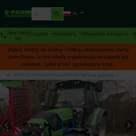
PL
Skontaktuj
Ciągniki
Kombajny
Wszystkie kategorie
się
Wybór należy do Ciebie – Odkryj ekskluzywne oferty
John Deere, w tym oferty z gwarancją na ciągnik lub
rabatem. Tylko przez ograniczony czas.
Strona główna
/
WRÓĆ DO WYNIKÓW WYSZUKIWANIA