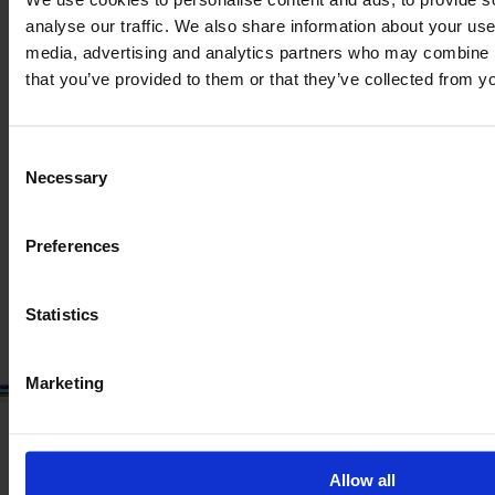
analyse our traffic. We also share information about your use 
media, advertising and analytics partners who may combine it
that you’ve provided to them or that they’ve collected from yo
DEUTZ-FAHR AGROTRON TTV 430
Consent
Rok
Konie mechaniczne
Godziny
Necessary
Selection
2013
135 KM
4 905
Preferences
47 000 €
Bez VAT
Statistics
Marketing
Allow all