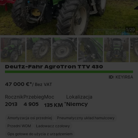
1
/
29
Deutz-Fahr AgroTron TTV 430
ID:
KEYIR6A
47 000 €
*
/
Bez VAT
Rocznik
Przebieg
Moc
Lokalizacja
*
2013
4 905
Niemcy
135 KM
Amortyzacja osi przedniej
Pneumatyczny układ hamulcowy
Przedni WOM
Ładowacz czołowy
Gps gotowe do użycia z urządzeniem