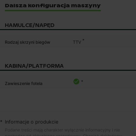
Dalsza konfiguracja maszyny
HAMULCE/NAPĘD
*
TTV
Rodzaj skrzyni biegów
KABINA/PLATFORMA
*
Zawieszenie fotela
*
Informacje o produkcie
Podane treści mają charakter wyłącznie informacyjny i nie
pochodzą od aktualnego sprzedawcy. Chociaż dokładamy