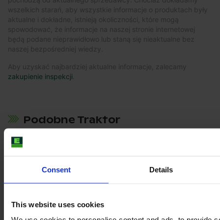
wszelkich starań, aby wszystkie informacje o produktach były
aktualne i dokładne, istnieją okoliczności, które mogą
spowodować, że informacje na naszej stronie internetowej
będą podane nieprawidłowo lub staną się nieaktualne bez
naszej bezpośredniej wiedzy.
Aby uzyskać najbardziej aktualne informacje, zalecamy
zakupienie inspekcji
.
Podobne Traktor
Consent
Details
This website uses cookies
We use cookies to personalise content and ads, to provide s