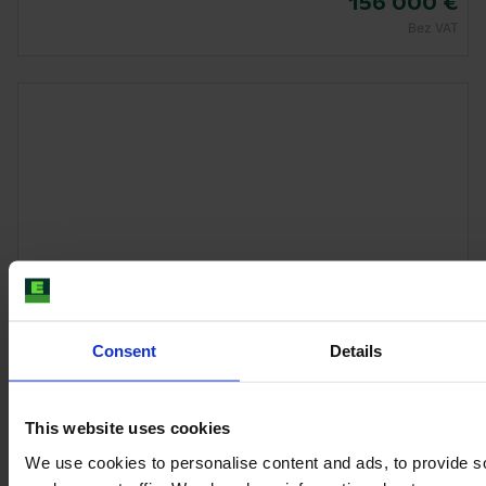
156 000 €
Bez VAT
Consent
Details
JOHN DEERE 6R 185
This website uses cookies
Rok
Konie mechaniczne
Godziny
We use cookies to personalise content and ads, to provide s
2022
201 KM
950