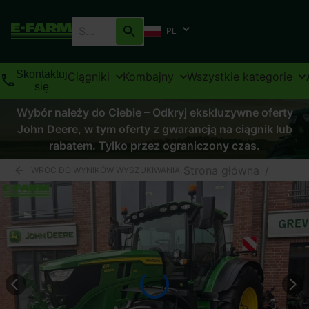
PL
Skontaktuj
Ciągniki
Kombajny
Wszystkie kategorie
się
Wybór należy do Ciebie – Odkryj ekskluzywne oferty
John Deere, w tym oferty z gwarancją na ciągnik lub
rabatem. Tylko przez ograniczony czas.
Strona główna
/
WRÓĆ DO WYNIKÓW WYSZUKIWANIA