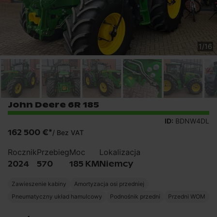
1
/
16
John Deere 6R 185
ID:
BDNW4DL
162 500 €
*
/
Bez VAT
Rocznik
Przebieg
Moc
Lokalizacja
2024
570
185 KM
Niemcy
Zawieszenie kabiny
Amortyzacja osi przedniej
Pneumatyczny układ hamulcowy
Podnośnik przedni
Przedni WOM