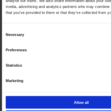
analyse our traffic. We also share information about your use 
media, advertising and analytics partners who may combine it
148 000 €
that you’ve provided to them or that they’ve collected from yo
Bez VAT
Consent
Necessary
Selection
Preferences
Statistics
Marketing
JOHN DEERE 6R 185
Allow all
Rok
Konie mechaniczne
Godziny