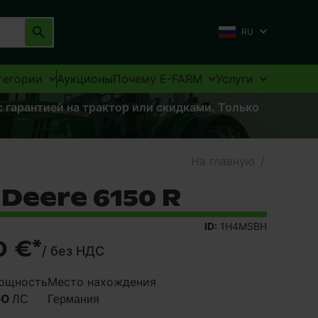
RU
тегории
Аукционы
Почему E-FARM
Услуги
 гарантией на трактор или скидками. Только
На главную
/
 Deere 6150 R
ID:
1H4MSBH
0 €
*
/
без НДС
ощность
Место нахождения
50 ЛС
Германия