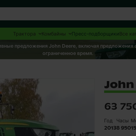
Трактора
Комбайны
Пресс-подборщики
Все ка
ивные предложения John Deere, включая предложения с
ограниченное время.
John
63 75
Год
Часы
М
2013
8 950
1