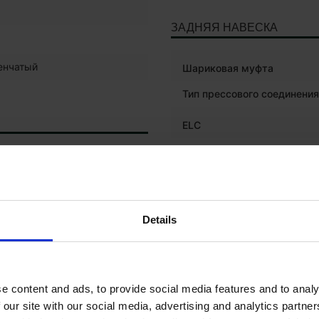
ЗАДНЯЯ НАВЕСКА
енчатый
Шариковая муфта
Тип прессового соединения
ELC
HYDRAULICS
Details
Блоки управления двойног
действия
Количество блоков управл
двойного действия
e content and ads, to provide social media features and to analy
 our site with our social media, advertising and analytics partn
соединение ISOBUS
ический