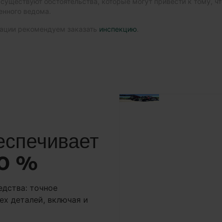
 существуют обстоятельства, которые могут привести к тому, ч
енного ведома.
мации рекомендуем заказать
инспекцию
.
еспечивает
00 %
едства: точное
ех деталей, включая и