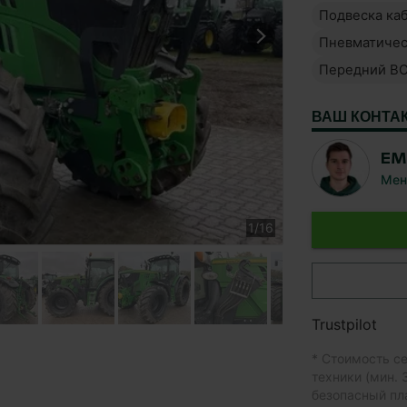
Подвеска ка
Пневматичес
Передний В
ВАШ КОНТА
EM
Мен
1
/
16
Trustpilot
* Стоимость се
техники (мин.
безопасный пл