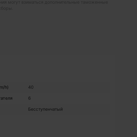
ия могут взиматься дополнительные таможенные
сборы.
m/h)
40
гателя
6
Бесступенчатый