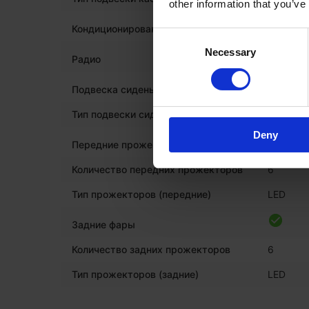
other information that you’ve
Кондиционирование воздуха
Consent
Necessary
Selection
Радио
*
Подвеска сиденья
Тип подвески сиденья
Пневмат
Deny
Передние прожекторы
Количество передних прожекторов
6
Тип прожекторов (передние)
LED
Задние фары
Количество задних прожекторов
6
Тип прожекторов (задние)
LED