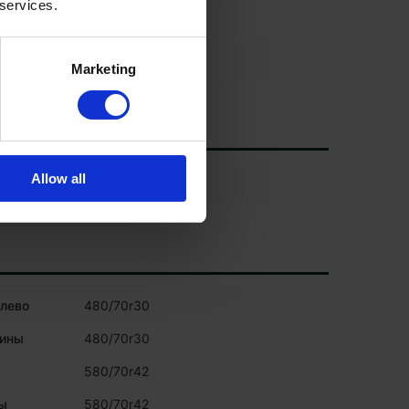
 services.
агрузки
Marketing
Allow all
сплеем
слево
480/70r30
шины
480/70r30
580/70r42
ы
580/70r42