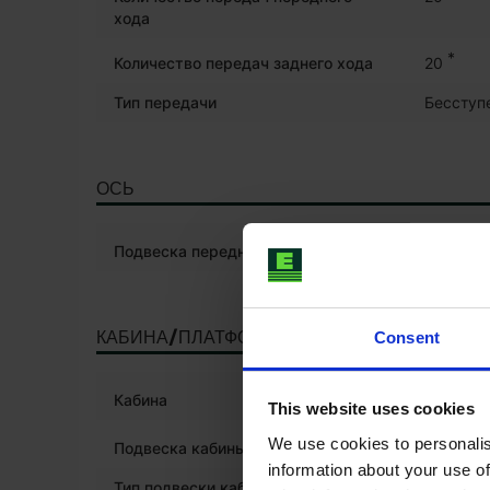
хода
*
Количество передач заднего хода
20
Тип передачи
Бесступ
ОСЬ
Подвеска передней оси
КАБИНА/ПЛАТФОРМА
Consent
*
Кабина
This website uses cookies
We use cookies to personalis
Подвеска кабины
information about your use of
Тип подвески кабины
Гидравл