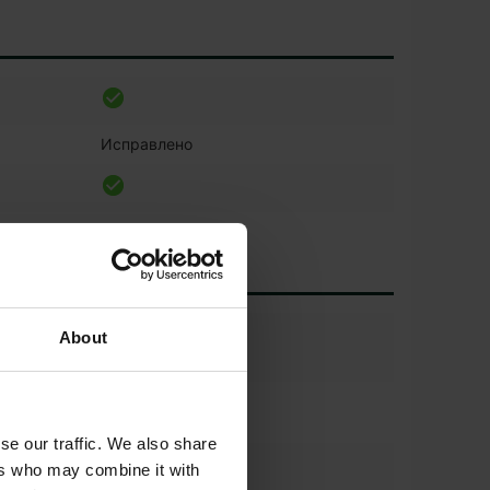
Исправлено
About
о
ения
4
se our traffic. We also share
*
ers who may combine it with