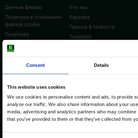
Данные фирмы
Кто мы
Политика в отношении
Карьера
файлов cookie
Пресса & Новости
Политика
Trustpilot
конфиденциальности
Контакт
Правила и условия
Настройки файлов cookie
Consent
Details
РУССКИЙ ЯЗЫК
This website uses cookies
We use cookies to personalise content and ads, to provide s
Trustpilot
analyse our traffic. We also share information about your use 
media, advertising and analytics partners who may combine it
Copyright E-FARM 2026 ©
that you’ve provided to them or that they’ve collected from yo