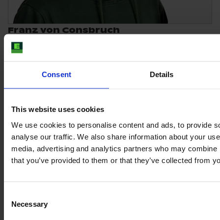
Franz von Consbruch
COO компании E-FARM с 10-летним опытом
Франц вырос на семейной ферме в северной
Германии. Он работает в E-FARM уже 10 лет и
Consent
Details
отвечает за бухгалтерский учет и операционные
вопросы. Когда его время позволяет, он также с
удовольствием поможет вам найти ваш
This website uses cookies
следующий подержанный станок.
We use cookies to personalise content and ads, to provide s
analyse our traffic. We also share information about your use 
Говорит:
Английский язык, Немецкий
media, advertising and analytics partners who may combine it
E-mail:
franz.consbruch@e-farm.com
that you’ve provided to them or that they’ve collected from yo
Consent
Necessary
Selection