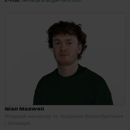
E-mail:
nemanja.arsic@e-farm.com
Niall Maxwell
Младший менеджер по продажам Великобритания
/ Ирландия