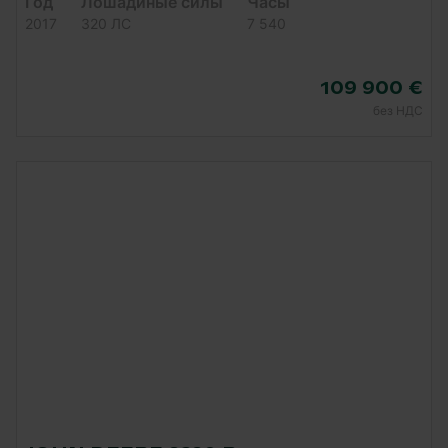
Год
Лошадиные силы
Часы
2017
320 ЛС
7 540
109 900 €
без НДС