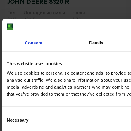
JOHN DEERE 8320 R
Год
Лошадиные силы
Часы
2017
320 ЛС
6 721
114 500 €
Consent
Details
без НДС
This website uses cookies
We use cookies to personalise content and ads, to provide s
analyse our traffic. We also share information about your use 
media, advertising and analytics partners who may combine it
that you’ve provided to them or that they’ve collected from yo
Consent
Necessary
Selection