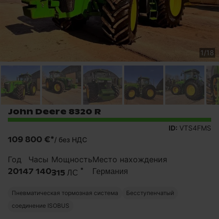
1
/
18
John Deere 8320 R
ID:
VTS4FMS
109 800 €
*
/
без НДС
Год
Часы
Мощность
Место нахождения
*
2014
7 140
Германия
315 ЛС
Пневматическая тормозная система
Бесступенчатый
соединение ISOBUS