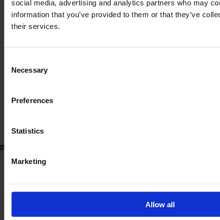
social media, advertising and analytics partners who may com
information that you’ve provided to them or that they’ve coll
their services.
CLAAS LEXION 6600
Godine
Konjske snage
Sati
2022
349 KS
853
Consent
Necessary
Selection
232 149 €
Preferences
Bez PDV-a
Statistics
Marketing
Allow all