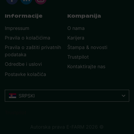
Informacije
Kompanija
Impressum
O nama
Pravila o kolačićima
Karijera
Pravila o zaštiti privatnih
Štampa & novosti
podataka
Trustpilot
Odredbe i uslovi
Kontaktirajte nas
Postavke kolačića
SRPSKI
Trustpilot
Autorska prava E-FARM 2026 ©