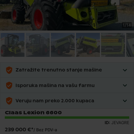
1
/
14
Zatražite trenutno stanje mašine
Isporuka mašina na vašu farmu
Veruju nam preko 2.000 kupaca
Claas Lexion 6600
ID:
JEVAGRE
239 000 €
*
/
Bez PDV-a