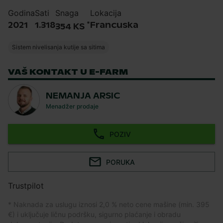
Godina
Sati
Snaga
Lokacija
*
2021
1.318
Francuska
354 KS
Sistem nivelisanja kutije sa sitima
VAŠ KONTAKT U E-FARM
NEMANJA ARSIC
Menadžer prodaje
POZIV
PORUKA
Trustpilot
* Naknada za uslugu iznosi 2,0 % neto cene mašine (min. 395
€) i uključuje ličnu podršku, sigurno plaćanje i obradu