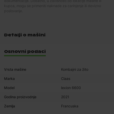
dokumentacije. Dodatno, u zavisnosti od lokacije mašine ili
kupca, mogu se primeniti naknade za carinjenje ili devizno
poslovanje.
Detalji o mašini
Osnovni podaci
Vrsta mašine
Kombajni za žito
Marka
Claas
Model
lexion 6600
Godina proizvodnje
2021
Zemlja
Francuska