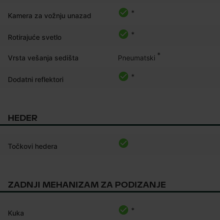
*
Kamera za vožnju unazad
*
Rotirajuće svetlo
*
Pneumatski
Vrsta vešanja sedišta
*
Dodatni reflektori
HEDER
Točkovi hedera
ZADNJI MEHANIZAM ZA PODIZANJE
*
Kuka