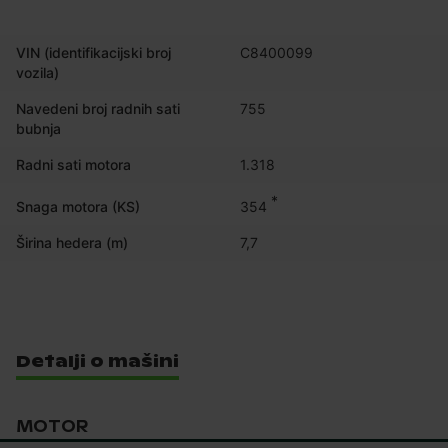
VIN (identifikacijski broj
C8400099
vozila)
Navedeni broj radnih sati
755
bubnja
Radni sati motora
1.318
*
354
Snaga motora (KS)
Širina hedera (m)
7,7
Detalji o mašini
MOTOR