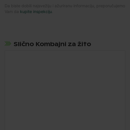
Da biste dobili najsvežiju i ažuriranu informaciju, preporučujemo
Vam da
kupite inspekciju
.
Slično Kombajni za žito