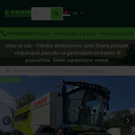
SR
Traktori
Kombajni za žito
Sve kategorije
Kontaktirajte
Izbor je vaš - Otkrijte ekskluzivne John Deere ponude,
uključujući ponude sa garancijom za traktor ili
popustima. Samo ograničeno vreme.
Početna
/
NAZAD NA REZULTATE PRETRAŽIVANJA