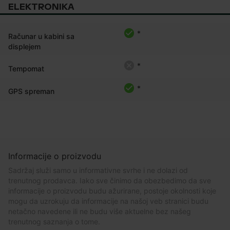
ELEKTRONIKA
*
Računar u kabini sa
displejem
*
Tempomat
*
GPS spreman
Informacije o proizvodu
Sadržaj služi samo u informativne svrhe i ne dolazi od
trenutnog prodavca. Iako sve činimo da obezbedimo da sve
informacije o proizvodu budu ažurirane, postoje okolnosti koje
mogu da uzrokuju da informacije na našoj veb stranici budu
netačno navedene ili ne budu više aktuelne bez našeg
trenutnog saznanja o tome.