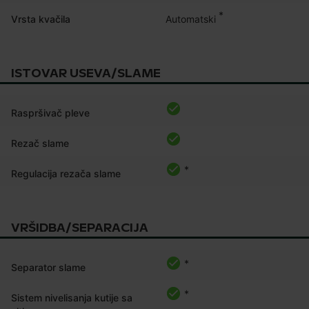
*
Automatski
Vrsta kvačila
ISTOVAR USEVA/SLAME
Raspršivač pleve
Rezač slame
*
Regulacija rezača slame
VRŠIDBA/SEPARACIJA
*
Separator slame
*
Sistem nivelisanja kutije sa