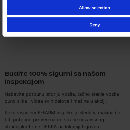
Allow selection
Deny
Budite 100% sigurni sa našom
inspekcijom
Nabavite potpunu istoriju vozila, tačno stanje vozila i
puno slika i videa svih delova i mašine u akciji.
Rezervisanjem E-FARM inspekcije sledeća mašina će
biti potpuno proverena od strane nezavisnog
stručnjaka firme DEKRA na lokaciji trgovca.