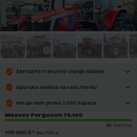
1
/
16
Zatražite trenutno stanje mašine
Isporuka mašina na vašu farmu
Veruju nam preko 2.000 kupaca
Massey Ferguson 7S.190
ID:
SASV3VL
105 000 €
*
/
Bez PDV-a