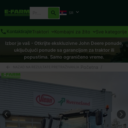
SR
Traktori
Kombajni za žito
Sve kategorije
Kontaktirajte
Izbor je vaš - Otkrijte ekskluzivne John Deere ponude,
uključujući ponude sa garancijom za traktor ili
popustima. Samo ograničeno vreme.
Početna
/
NAZAD NA REZULTATE PRETRAŽIVANJA