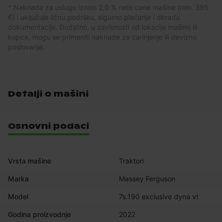
* Naknada za uslugu iznosi 2,0 % neto cene mašine (min. 395
€) i uključuje ličnu podršku, sigurno plaćanje i obradu
dokumentacije. Dodatno, u zavisnosti od lokacije mašine ili
kupca, mogu se primeniti naknade za carinjenje ili devizno
poslovanje.
Detalji o mašini
Osnovni podaci
Vrsta mašine
Traktori
Marka
Massey Ferguson
Model
7s.190 exclusive dyna vt
Godina proizvodnje
2022