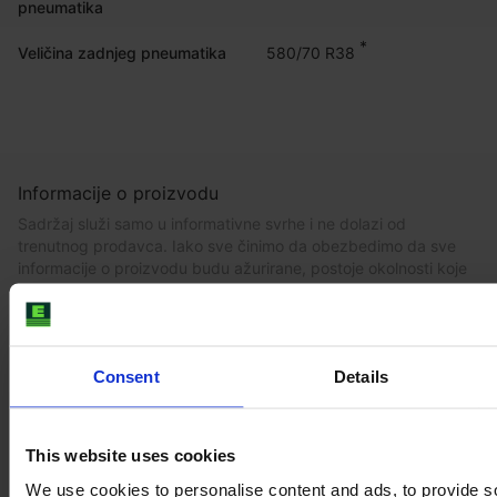
pneumatika
*
580/70 R38
Veličina zadnjeg pneumatika
Informacije o proizvodu
Sadržaj služi samo u informativne svrhe i ne dolazi od
trenutnog prodavca. Iako sve činimo da obezbedimo da sve
informacije o proizvodu budu ažurirane, postoje okolnosti koje
mogu da uzrokuju da informacije na našoj veb stranici budu
netačno navedene ili ne budu više aktuelne bez našeg
trenutnog saznanja o tome.
Da biste dobili najsvežiju i ažuriranu informaciju, preporučujemo
Consent
Details
Vam da
kupite inspekciju
.
This website uses cookies
We use cookies to personalise content and ads, to provide s