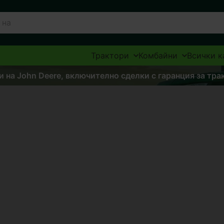
Трактори
Комбайни
Всички к
 на John Deere, включително сделки с гаранция за тра