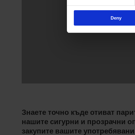
Deny
Знаете точно къде отиват парит
нашите сигурни и прозрачни оп
закупите вашите употребявани