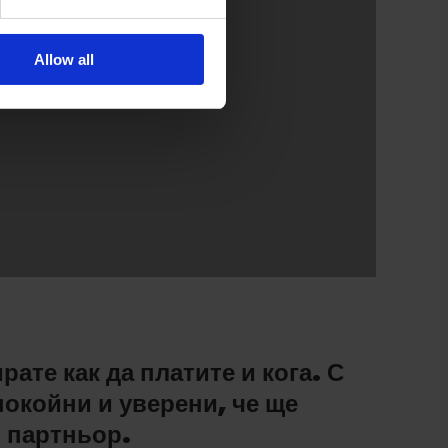
Allow all
ате как да платите и кога. С
покойни и уверени, че ще
 партньор.