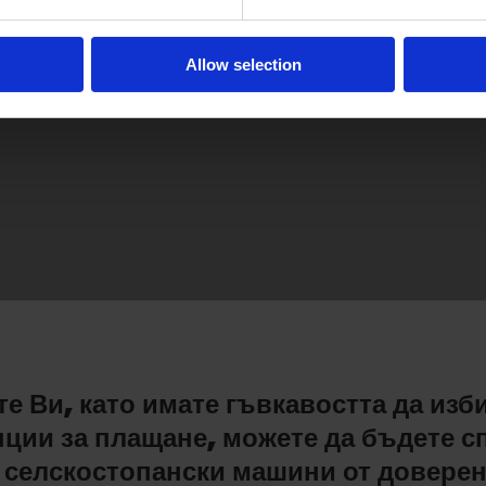
Allow selection
е Ви, като имате гъвкавостта да избир
ции за плащане, можете да бъдете с
 селскостопански машини от доверен