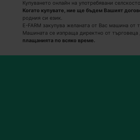
Купуването онлайн на употребявани селскосто
Когато купувате, ние ще бъдем Вашият догов
родния си език.
E-FARM закупува желаната от Вас машина от т
Машината се изпраща директно от търговеца 
плащанията по всяко време.
Ние ще намерим перфе
опция за плащане за Ва