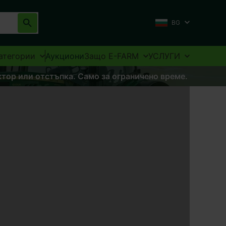
BG
атегории
Аукциони
Защо E-FARM
УСЛУГИ
ктор или отстъпка. Само за ограничено време.