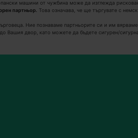
пански машини от чужбина може да изглежда рисковано
орен партньор.
Това означава, че ще търгувате с немс
ърговеца. Ние познаваме партньорите си и им вярваме.
до Вашия двор, като можете да бъдете сигурен/сигурна
ктната
с!