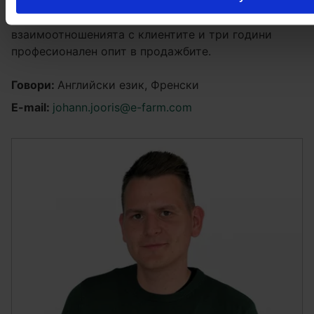
селскостопанска техника. Той има магистърска
степен по маркетинг и управление на
взаимоотношенията с клиентите и три години
професионален опит в продажбите.
Говори:
Английски език, Френски
E-mail:
johann.jooris@e-farm.com