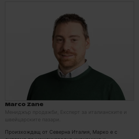
Marco Zane
Мениджър продажби, Експерт за италианските и
швейцарските пазари.
Произхождащ от Северна Италия, Марко е с