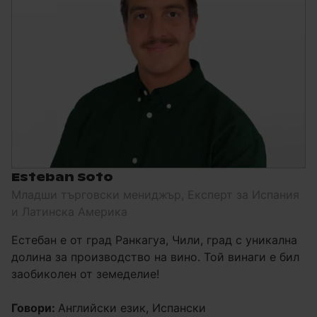
Esteban Soto
Младши търговски мениджър, Експерт за Испания
и Латинска Америка
Естебан е от град Ранкагуа, Чили, град с уникална
долина за производство на вино. Той винаги е бил
заобиколен от земеделие!
Говори:
Английски език, Испански