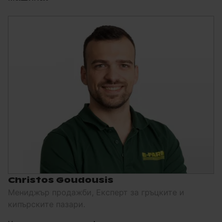
Christos Goudousis
Мениджър продажби, Експерт за гръцките и
кипърските пазари.