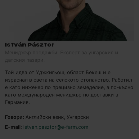
István Pásztor
Мениджър продажби, Експерт за унгарския и
датския пазари.
Той идва от Уджкигьош, област Бекеш и е
израснал в света на селското стопанство. Работил
е като инженер по прецизно земеделие, а по-късно
като международен мениджър по доставки в
Германия.
Говори:
Английски език, Унгарски
E-mail:
istvan.pasztor@e-farm.com