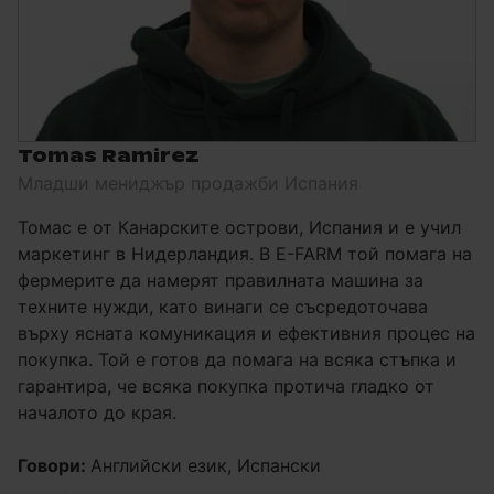
Tomas Ramirez
Младши мениджър продажби Испания
Томас е от Канарските острови, Испания и е учил
маркетинг в Нидерландия. В E-FARM той помага на
фермерите да намерят правилната машина за
техните нужди, като винаги се съсредоточава
върху ясната комуникация и ефективния процес на
покупка. Той е готов да помага на всяка стъпка и
гарантира, че всяка покупка протича гладко от
началото до края.
Говори:
Английски език, Испански