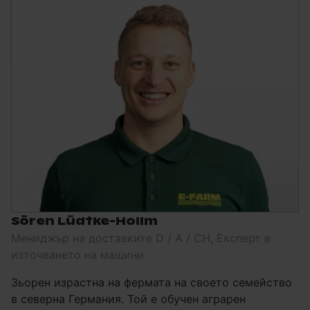
Sören Lüdtke-Hollm
Мениджър на доставките D / A / CH, Експерт в
източването на машини
Зьорен израстна на фермата на своето семейство
в северна Германия. Той е обучен аграрен