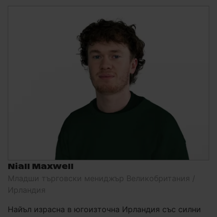
Niall Maxwell
Младши търговски мениджър Великобритания /
Ирландия
Найъл израсна в югоизточна Ирландия със силни