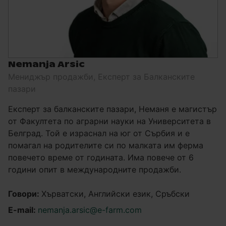
Nemanja Arsic
Мениджър продажби, Експерт за Балканските
пазари
Експерт за балканските пазари, Неманя е магистър
от Факултета по аграрни науки на Университета в
Белград. Той е израснал на юг от Сърбия и е
помагал на родителите си по малката им ферма
повечето време от годината. Има повече от 6
години опит в международните продажби.
Говори:
Хърватски, Английски език, Сръбски
E-mail:
nemanja.arsic@e-farm.com