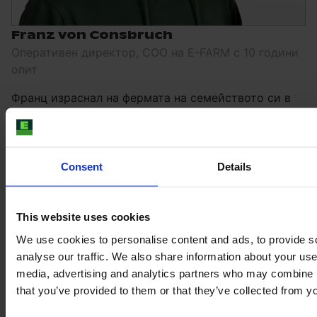
Franz von Consbruch
Оперативен директор, COO на E-FARM с 10 години
опит
Франц израснал на фермата на семейството си в
северна Германия. Той работи в E-FARM от 10
години и отговаря за счетоводството и
оперативните въпроси. Когато времето му
позволява, с удоволствие ще ви помогне да
Consent
Details
намерите следващата си употребявана машина.
Говори:
Английски език, Немски
This website uses cookies
E-mail:
franz.consbruch@e-farm.com
We use cookies to personalise content and ads, to provide s
analyse our traffic. We also share information about your use 
media, advertising and analytics partners who may combine it
that you’ve provided to them or that they’ve collected from yo