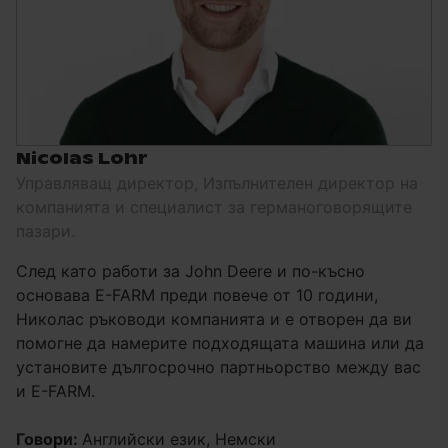
Nicolas Lohr
Управляващ директор, Изпълнителен директор на
компанията и специалист за германоговорящите
пазари.
След като работи за John Deere и по-късно
основава E-FARM преди повече от 10 години,
Николас ръководи компанията и е отворен да ви
помогне да намерите подходящата машина или да
установите дългосрочно партньорство между вас
и E-FARM.
Говори:
Английски език, Немски