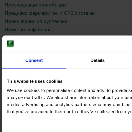
Преследващи контейнери
Прецизно фермерство и GPS системи
Прикачвания за суспензии
Прикачени файлове
Пълзящи Екскаватори
Ремаркета
Ремаркета Push Off
Consent
Details
Самосвали
Самосвали
Самоходни платформи
This website uses cookies
Самоходни разпръсквачки за течен оборски тор
We use cookies to personalise content and ads, to provide s
Сеялки
analyse our traffic. We also share information about your use 
Сеялки
media, advertising and analytics partners who may combine it
that you’ve provided to them or that they’ve collected from yo
Сеялки за пролетни култури
Смесители за фураж
Строително оборудване
Consent