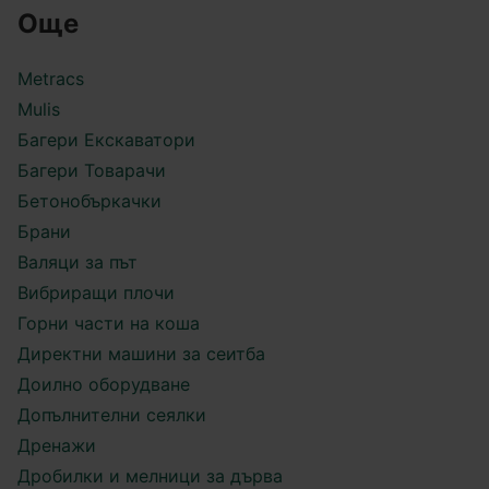
Още
Metracs
Mulis
Багери Екскаватори
Багери Товарачи
Бетонобъркачки
Брани
Валяци за път
Вибриращи плочи
Горни части на коша
Директни машини за сеитба
Доилно оборудване
Допълнителни сеялки
Дренажи
Дробилки и мелници за дърва