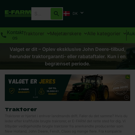
DK
Kontakt
Traktorer
Mejetærskere
Alle kategorier
Auk
os
Valget er dit – Oplev eksklusive John Deere-tilbud,
herunder traktorgaranti- eller rabataftaler. Kun i en
begrænset periode.
AI
Traktorer
Traktorer er hjertet i enhver landmands drift. Føler du det samme? Hvis du
leder efter kraftfulde brugte traktorer, er E-FARM det rette sted for dig. Vi
tilbyder vedligeholdte brugte traktorer fra anerkendte producenter som
New Holland, John Deere, Fendt, Claas og mange flere. Fra kompakte