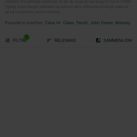
modeller til kraftfulde maskiner, finder du hvad du har brug for hos E-FARM.
Opdag vores brugte traktorer og reducer dine driftsomkostninger uden at
gå på kompromis med kvaliteten.
Populære mærker
:
Case IH
,
Claas
,
Fendt
,
John Deere
,
Massey Fe
1
FILTRE
RELEVANS
SAMMENLIGN