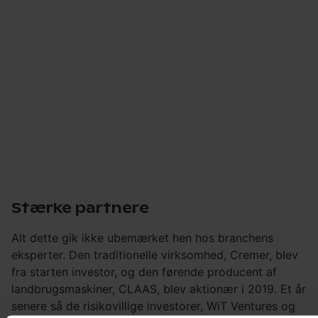
Stærke partnere
Alt dette gik ikke ubemærket hen hos branchens
eksperter. Den traditionelle virksomhed, Cremer, blev
fra starten investor, og den førende producent af
landbrugsmaskiner, CLAAS, blev aktionær i 2019. Et år
senere så de risikovillige investorer, WiT Ventures og