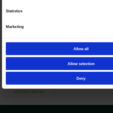
Statistics
Marketing
Allow all
Du er også velkommen til at lære os at
kende
Allow selection
István Pásztor
Salgschef
Deny
KONTAKT MIG NU