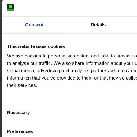
AMATHAON Capital, E-FARM's potentiale, og de har
været med lige siden. I dag har E-FARM solgt og
sendt tusindvis af maskiner til kunder i mere end 40
lande
på en sikker måde. Vi har skabt et netværk på
Consent
Details
mere end 850 partnerforhandlere i hele Europa
og
sat nye standarder for innovationer, som f.eks.
SmartTrade-appen for sælgere af brugte
This website uses cookies
landbrugsmaskiner.
We use cookies to personalise content and ads, to provide s
to analyse our traffic. We also share information about your u
social media, advertising and analytics partners who may com
information that you’ve provided to them or that they’ve coll
their services.
Consent
Necessary
Selection
Preferences