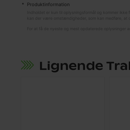
*
Produktinformation
Indholdet er kun til oplysningsformål og kommer ikke 
kan der være omstændigheder, som kan medføre, at op
For at få de nyeste og mest opdaterede oplysninger an
Lignende Tra