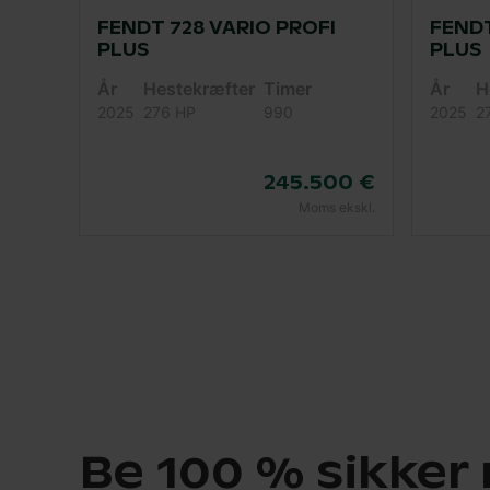
FENDT 728 VARIO PROFI
FENDT
PLUS
PLUS
År
Hestekræfter
Timer
År
H
2025
276 HP
990
2025
2
245.500 €
Moms ekskl.
Be 100 % sikker