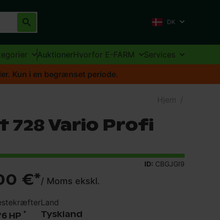
DK
tegorier
Auktioner
Hvorfor E-FARM
Services
aler. Kun i en begrænset periode.
Hjem
/
 728 Vario Profi
ID:
CBGJGI9
00 €
*
/
Moms ekskl.
stekræfter
Land
*
Tyskland
76 HP