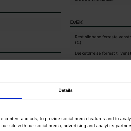
DÆK
Rest slidbane forreste vens
(%)
Dækstørrelse forrest til vens
Rest slidbane forrest højre 
Dækstørrelse forrest til højre
Rest slidbane af det bageste
Details
dæk (%)
Dækstørrelse bagtil venstre
Rest slidbane af højre baghju
e content and ads, to provide social media features and to analy
Dækstørrelse bagpå til højre
 our site with our social media, advertising and analytics partn