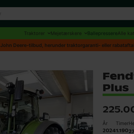
Traktorer
Mejetærskere
Ballepressere
Alle ka
 John Deere-tilbud, herunder traktorgaranti- eller rabataft
Fendt
Plus
225.0
År
Timer
He
2024
1.190
2