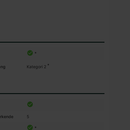
*
*
æng
Kategori 2
irkende
5
*