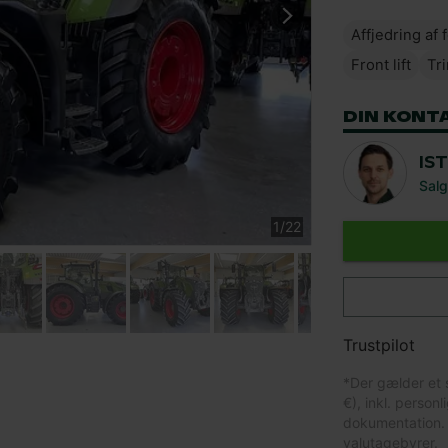
Affjedring af 
Front lift
Tri
DIN KONT
IS
Salg
1
/
22
Trustpilot
*
Der gælder et 
€), inkl. person
dokumentation. 
valutagebyrer.