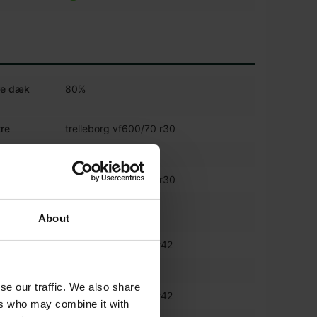
tre dæk
80%
tre
trelleborg vf600/70 r30
dæk (%)
80%
trelleborg vf600/70 r30
 venstre
80%
About
trelleborg vf710/70 r42
l (%)
80%
se our traffic. We also share
trelleborg vf710/70 r42
ers who may combine it with