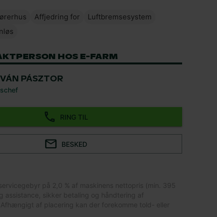
førerhus
Affjedring for
Luftbremsesystem
nløs
AKTPERSON HOS E-FARM
TVÁN PÁSZTOR
schef
RING TIL
BESKED
servicegebyr på 2,0 % af maskinens nettopris (min. 395
lig assistance, sikker betaling og håndtering af
Afhængigt af placering kan der forekomme told- eller