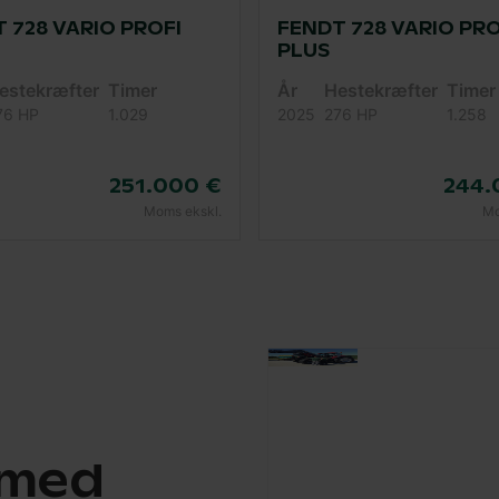
 728 VARIO PROFI
FENDT 728 VARIO PRO
PLUS
estekræfter
Timer
År
Hestekræfter
Timer
76 HP
1.029
2025
276 HP
1.258
251.000 €
244.
Moms ekskl.
Mo
 med