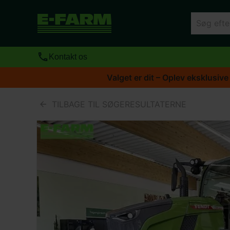
Kontakt os
Valget er dit – Oplev eksklusive
TILBAGE TIL SØGERESULTATERNE