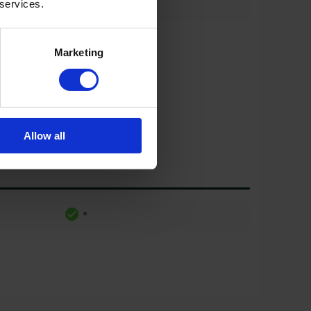
 services.
*
600/70R30
*
710/70R42
Marketing
Allow all
*