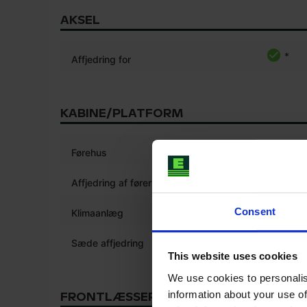
AKSEL
*
Affjedring for
KABINE/PLATFORM
*
Førehus
*
Affjedring af førerhus
*
Consent
Klimaanlæg
*
Sæde affjedring
This website uses cookies
We use cookies to personalis
information about your use of
FRONTLÆSSER/LINKAGE