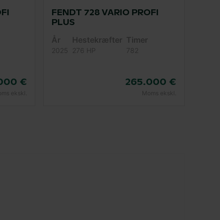
FI
FENDT 728 VARIO PROFI
PLUS
År
Hestekræfter
Timer
2025
276 HP
782
000 €
265.000 €
ms ekskl.
Moms ekskl.