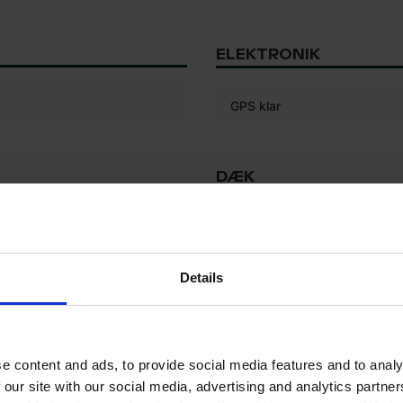
ELEKTRONIK
GPS klar
DÆK
Rest slidbane forreste vens
(%)
Dækstørrelse forrest til vens
Details
isk
Rest slidbane forrest højre 
Dækstørrelse forrest til højre
e content and ads, to provide social media features and to analy
Rest slidbane af det bageste
 our site with our social media, advertising and analytics partn
dæk (%)