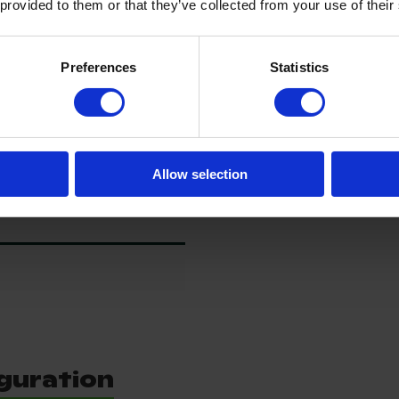
 provided to them or that they’ve collected from your use of their
Dækstørrelse bagtil venstre
Rest slidbane af højre baghju
Preferences
Statistics
Dækstørrelse bagpå til højre
Dækstørrelse foran
Dækstørrelse bagtil
Allow selection
guration