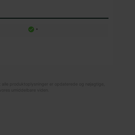
*
t alle produktoplysninger er opdaterede og nøjagtige,
vores umiddelbare viden.