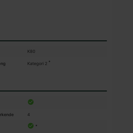
K80
*
æng
Kategori 2
irkende
4
*