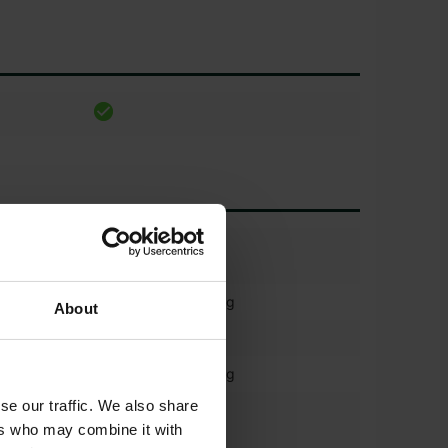
tre dæk
50%
tre
600/70 r30 trelleborg
About
dæk (%)
50%
600/70 r30 trelleborg
se our traffic. We also share
 venstre
60%
ers who may combine it with