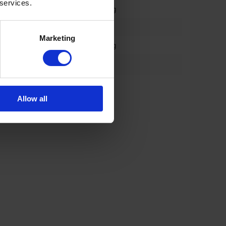
 services.
710/70 r42 trelleborg
l (%)
60%
Marketing
710/70 r42 trelleborg
*
540/65 R30
*
650/65 R42
Allow all