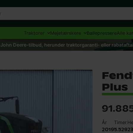
Traktorer
Mejetærskere
Ballepressere
Alle ka
 John Deere-tilbud, herunder traktorgaranti- eller rabataft
Fendt
Plus
91.88
År
Timer
He
2019
5.529
2