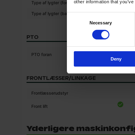
other information that you’ve
Type af lygter (foran)
Halogen
Type af lygter (bagtil)
Halogen
Consent
Necessary
Selection
PTO
PTO foran
Deny
FRONTLÆSSER/LINKAGE
Frontlæsserudstyr
Front lift
Yderligere maskinkonfi