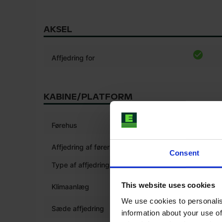
AKSEL
Affjedring for
KABINE/PLATFORM
*
Førehus
Affjedring af førerhus
Consent
Type af affjedring førehus
Pneumat
This website uses cookies
Klimaanlæg
We use cookies to personalis
*
Sæde affjedring
information about your use of