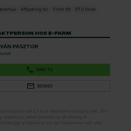
førerhus
Affjedring for
Front lift
PTO foran
AKTPERSON HOS E-FARM
TVÁN PÁSZTOR
schef
RING TIL
BESKED
 servicegebyr på 2,0 % af maskinens nettopris (min. 395
lig assistance, sikker betaling og håndtering af
Afhængigt af placering kan der forekomme told- eller