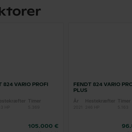
ktorer
 824 VARIO PROFI
FENDT 824 VARIO PRO
PLUS
estekræfter
Timer
År
Hestekræfter
Timer
43 HP
5.369
2021
246 HP
5.163
105.000 €
96.