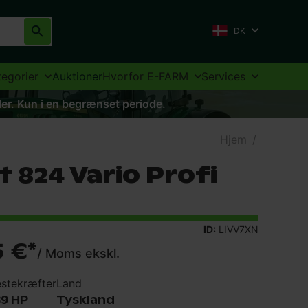
DK
tegorier
Auktioner
Hvorfor E-FARM
Services
aler. Kun i en begrænset periode.
Hjem
/
 824 Vario Profi
ID:
LIVV7XN
5 €
*
/
Moms ekskl.
stekræfter
Land
39 HP
Tyskland