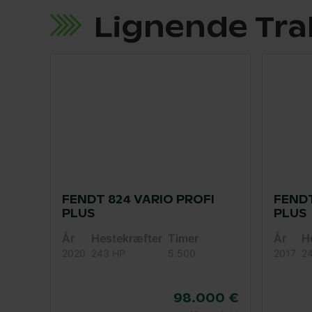
Lignende Tra
FENDT 824 VARIO PROFI
FENDT
PLUS
PLUS
År
Hestekræfter
Timer
År
H
2020
243 HP
5.500
2017
2
98.000 €