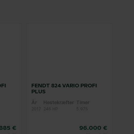
FI
FENDT 824 VARIO PROFI
PLUS
År
Hestekræfter
Timer
2017
246 HP
5.975
885 €
96.000 €