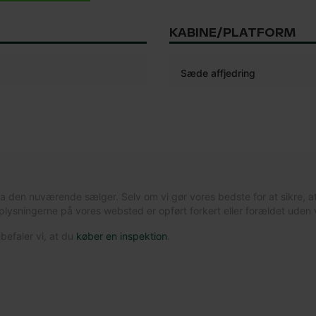
KABINE/PLATFORM
Sæde affjedring
ra den nuværende sælger. Selv om vi gør vores bedste for at sikre, a
ysningerne på vores websted er opført forkert eller forældet uden 
befaler vi, at du
køber en inspektion
.