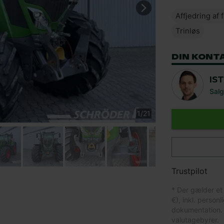
Affjedring af 
Trinløs
DIN KONT
IS
Salg
1
/
21
Trustpilot
* Der gælder et
€), inkl. person
dokumentation. 
valutagebyrer.