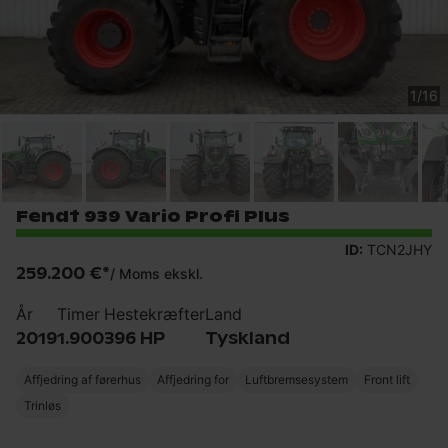
1
/
16
Fendt 939 Vario Profi Plus
ID:
TCN2JHY
259.200 €
*
/
Moms ekskl.
År
Timer
Hestekræfter
Land
2019
1.900
396 HP
Tyskland
Affjedring af førerhus
Affjedring for
Luftbremsesystem
Front lift
Trinløs