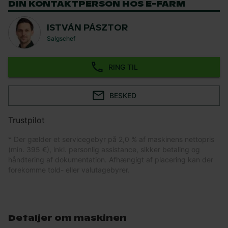
DIN KONTAKTPERSON HOS E-FARM
ISTVÁN PÁSZTOR
Salgschef
RING TIL
BESKED
Trustpilot
* Der gælder et servicegebyr på 2,0 % af maskinens nettopris
(min. 395 €), inkl. personlig assistance, sikker betaling og
håndtering af dokumentation. Afhængigt af placering kan der
forekomme told- eller valutagebyrer.
Detaljer om maskinen