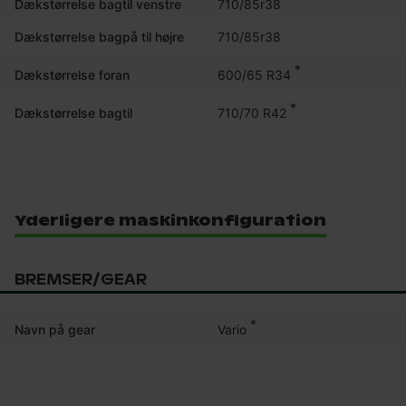
Dækstørrelse bagtil venstre
710/85r38
Dækstørrelse bagpå til højre
710/85r38
*
600/65 R34
Dækstørrelse foran
*
710/70 R42
Dækstørrelse bagtil
Yderligere maskinkonfiguration
BREMSER/GEAR
*
Vario
Navn på gear