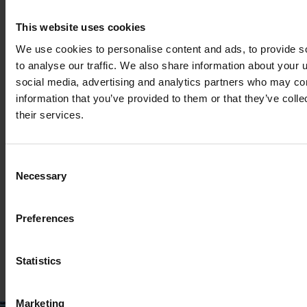
This website uses cookies
We use cookies to personalise content and ads, to provide s
to analyse our traffic. We also share information about your u
social media, advertising and analytics partners who may com
information that you’ve provided to them or that they’ve coll
their services.
FENDT 939 VARIO PROFI PLUS
Consent
År
Hestekræfter
Timer
Necessary
Selection
2022
389 HP
1.880
Preferences
254.885 €
Moms ekskl.
Statistics
Marketing