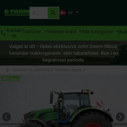
DK
Kontakt
Traktorer
Mejetærskere
Alle kategorier
Auk
os
Valget er dit – Oplev eksklusive John Deere-tilbud,
herunder traktorgaranti- eller rabataftaler. Kun i en
begrænset periode.
Hjem
/
TILBAGE TIL SØGERESULTATERNE