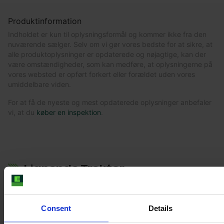
Produktinformation
Indholdet er kun til oplysningsformål og kommer ikke fra den
nuværende sælger. Selv om vi gør vores bedste for at sikre, at
alle produktoplysninger er opdaterede og nøjagtige, kan der
være omstændigheder, som kan medføre, at oplysningerne på
vores websted er opført forkert eller forældet uden vores
umiddelbare viden.
For at få de nyeste og mest opdaterede oplysninger anbefaler
vi, at du
køber en inspektion
.
Lignende Traktor
Consent
Details