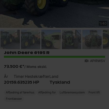
1
/
40
John Deere 6195 R
ID:
APIRWSV
73.500 €
*
/
Moms ekskl.
År
Timer
Hestekræfter
Land
2015
9.635
235 HP
Tyskland
Affjedring af førerhus
Affjedring for
Luftbremsesystem
Front lift
Frontlæsser