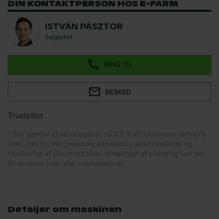
DIN KONTAKTPERSON HOS E-FARM
ISTVÁN PÁSZTOR
Salgschef
RING TIL
BESKED
Trustpilot
* Der gælder et servicegebyr på 2,0 % af maskinens nettopris
(min. 395 €), inkl. personlig assistance, sikker betaling og
håndtering af dokumentation. Afhængigt af placering kan der
forekomme told- eller valutagebyrer.
Detaljer om maskinen