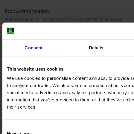
Produktinformation
Indholdet er kun til oplysningsformål og kommer ikke fra den
nuværende sælger. Selv om vi gør vores bedste for at sikre, at
alle produktoplysninger er opdaterede og nøjagtige, kan der
være omstændigheder, som kan medføre, at oplysningerne på
vores websted er opført forkert eller forældet uden vores
Consent
Details
umiddelbare viden.
For at få de nyeste og mest opdaterede oplysninger anbefaler
vi, at du
køber en inspektion
.
This website uses cookies
We use cookies to personalise content and ads, to provide s
to analyse our traffic. We also share information about your u
social media, advertising and analytics partners who may com
Lignende Traktor
information that you’ve provided to them or that they’ve coll
their services.
Consent
Necessary