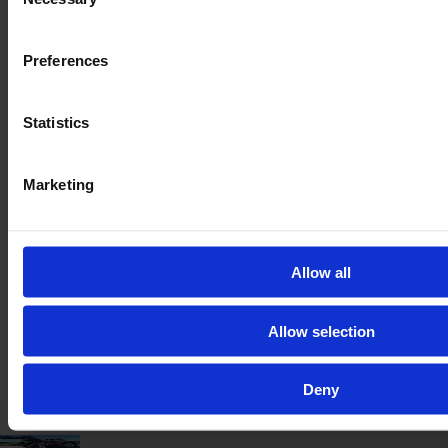
Selection
Preferences
Statistics
Marketing
JOHN DEERE 6195 R
År
Hestekræfter
Timer
2016
243 HP
9.278
Allow all
64.000 €
Allow selection
Moms ekskl.
Deny