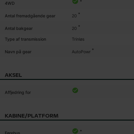
*
4WD
*
20
Antal fremadgående gear
*
20
Antal bakgear
Type af transmission
Trinløs
*
AutoPowr
Navn på gear
AKSEL
Affjedring for
KABINE/PLATFORM
*
Førehus