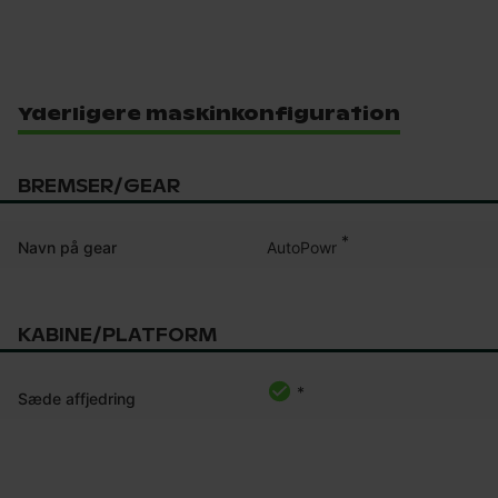
Yderligere maskinkonfiguration
BREMSER/GEAR
*
AutoPowr
Navn på gear
KABINE/PLATFORM
*
Sæde affjedring