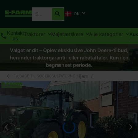
DK
Kontakt
Traktorer
Mejetærskere
Alle kategorier
Auk
os
Valget er dit – Oplev eksklusive John Deere-tilbud,
herunder traktorgaranti- eller rabataftaler. Kun i en
begrænset periode.
Hjem
/
TILBAGE TIL SØGERESULTATERNE